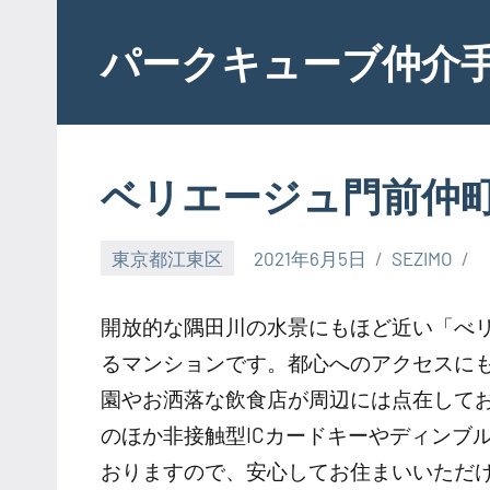
Skip
to
パークキューブ仲介
content
ベリエージュ門前仲
東京都江東区
2021年6月5日
SEZIMO
開放的な隅田川の水景にもほど近い「べ
るマンションです。都心へのアクセスにも
園やお洒落な飲食店が周辺には点在して
のほか非接触型ICカードキーやディンブ
おりますので、安心してお住まいいただ