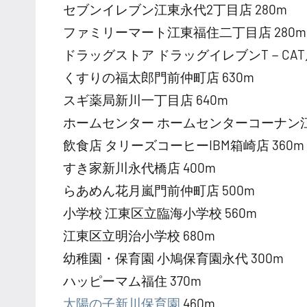
セブンイレブン江東永代2丁目店 280m
ファミリーマート江東福住二丁目店 280m
ドラッグストア ドラッグイレブンT－CAT店
くすりの福太郎門前仲町店 630m
スギ薬局新川一丁目店 640m
ホームセンター ホームセンターコーナン江東
飲食店 タリーズコーヒーIBM箱崎店 360m
すき家新川永代橋店 400m
らあめん花月嵐門前仲町店 500m
小学校 江東区立臨海小学校 560m
江東区立明治小学校 680m
幼稚園・保育園 小鳩保育園永代 300m
ハッピーマム福住 370m
太陽の子新川保育園
460m