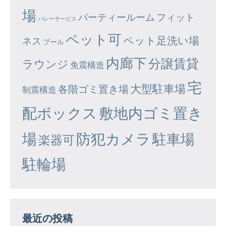
場
パーティールーム
フィット
バレーサービス
ペット可
ペット足洗い場
ネス
プール
内廊下
分譲賃貸
ラウンジ
免震構造
宅
大型駐車場
各階ゴミ置き場
制震構造
配ボックス
敷地内ゴミ置き
場
防犯カメラ
駐車場
楽器可
駐輪場
最近の投稿