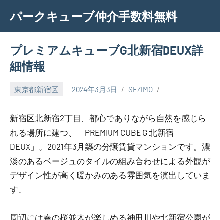
Skip
パークキューブ仲介手数料無料
to
content
プレミアムキューブG北新宿DEUX詳
細情報
東京都新宿区
2024年3月3日
SEZIMO
新宿区北新宿2丁目、都心でありながら自然を感じら
れる場所に建つ、「PREMIUM CUBE G 北新宿
DEUX」。2021年3月築の分譲賃貸マンションです。濃
淡のあるベージュのタイルの組み合わせによる外観が
デザイン性が高く暖かみのある雰囲気を演出していま
す。
周辺には春の桜並木が楽しめる神田川や北新宿公園が