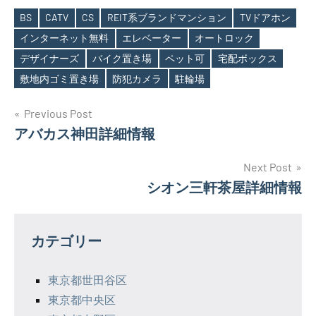
BS
CATV
CS
REIT系ブランドマンション
TVドアホン
インターネット無料
エレベーター
オートロック
Tags
デザイナーズ
バイク置き場
ペット可
宅配ボックス
敷地内ゴミ置き場
防犯カメラ
駐輪場
投
Previous Post
アバカス神田詳細情報
稿
ナ
Next Post
シオン三軒茶屋詳細情報
ビ
ゲ
カテゴリー
ー
シ
東京都世田谷区
東京都中央区
ョ