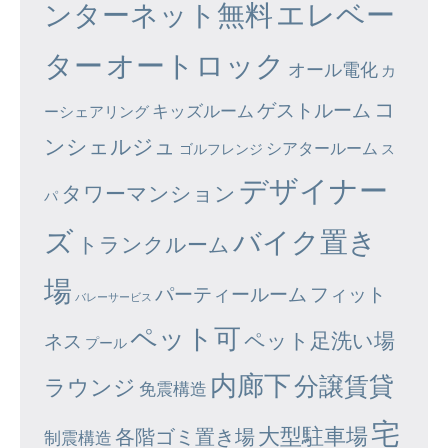
エレベー
ンターネット無料
ター
オートロック
オール電化
カ
コ
ゲストルーム
キッズルーム
ーシェアリング
ンシェルジュ
シアタールーム
ゴルフレンジ
ス
デザイナー
タワーマンション
パ
ズ
バイク置き
トランクルーム
場
パーティールーム
フィット
バレーサービス
ペット可
ペット足洗い場
ネス
プール
内廊下
分譲賃貸
ラウンジ
免震構造
宅
大型駐車場
各階ゴミ置き場
制震構造