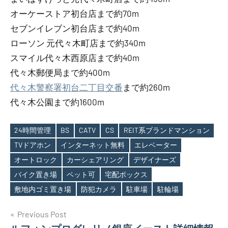
オーケーストア初台店まで約70m
セブンイレブン初台店まで約40m
ローソン 元代々木町店まで約340m
スマイル代々木西原店まで約40m
代々木郵便局まで約400m
代々木警察署初台二丁目交番
まで約260m
代々木公園まで約1600m
24時間管理
BS
CATV
CS
REIT系ブランドマンション
TVドアホン
インターネット無料
エレベーター
オートロック
カーシェアリング
デザイナーズ
Tags
バイク置き場
ペット可
宅配ボックス
敷地内ゴミ置き場
防犯カメラ
駐車場
駐輪場
投
Previous Post