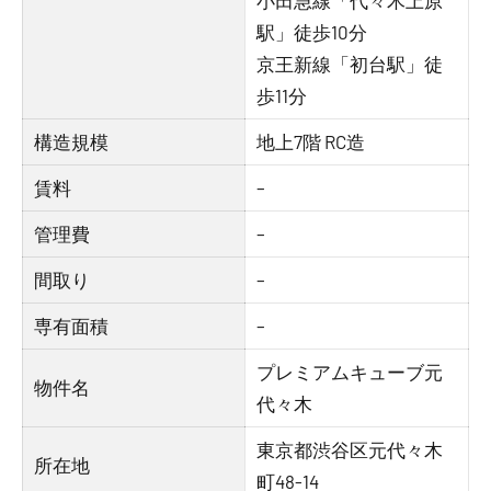
小田急線「代々木上原
駅」徒歩10分
京王新線「初台駅」徒
歩11分
構造規模
地上7階 RC造
賃料
–
管理費
–
間取り
–
専有面積
–
プレミアムキューブ元
物件名
代々木
東京都渋谷区元代々木
所在地
町48-14