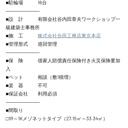
■駐輪場 16台
―――――――
■設 計 有限会社谷内田章夫ワークショップ一
級建築士事務所
■施 工
株式会社合田工務店東京本店
■管理形式 巡回管理
―――――――
■保 険 借家人賠償責任保険付き火災保険要加
入
■ペット 相談（敷1積増）
■楽 器 不可
■保証会社 利用必須
―――――――
■間取り
□1R～1Kメゾネットタイプ（27.15㎡～33.34㎡）