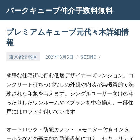
Skip
パークキューブ仲介手数料無料
to
content
プレミアムキューブ元代々木詳細情
報
東京都渋谷区
2021年6月5日
SEZIMO
閑静な住宅街に佇む低層デザイナーズマンション。コ
ンクリート打ちっぱなしの外観や内装が無機質的で洗
練された印象を与えます。シングルユーザー向けのゆ
ったりしたワンルームや1Kプランを中心揃え、一部住
戸にはロフトも付いています。
オートロック・防犯カメラ・TVモニター付きインタ
ーホンなどの基本的な防犯設備に加え、セキュリティ