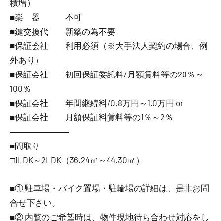
積増）
■楽 器 不可
■鍵交換代 新築の為不要
■保証会社 利用必須（※大手法人契約の場合、例
外あり）
■保証会社 初回保証委託料/月額賃料等の20％～
100％
■保証会社 年間継続料/0.8万円～1.0万円 or
■保証会社 月額保証料賃料等の1％～2％
―――――――
■間取り
□1LDK～2LDK（36.24㎡～44.30㎡）
■① 駐車場・バイク置場・駐輪場の詳細は、是非お問
合せ下さい。
■② 内覧のご希望時は、物件現地待ち合わせ対応をし