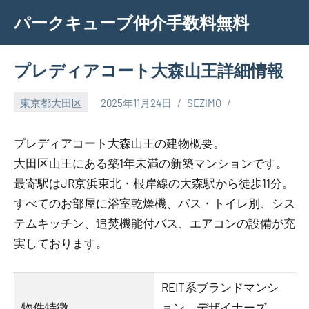
Skip
パークキューブ仲介手数料無料
to
content
プレディアコート大森山王詳細情報
東京都大田区
2025年11月24日
SEZIMO
プレディアコート大森山王の建物概要。
大田区山王にある築1年未満の新築マンションです。
最寄駅はJR京浜東北・根岸線の大森駅から徒歩11分。
すべてのお部屋に浴室乾燥機、バス・トイレ別、シス
テムキッチン、追焚機能付バス、エアコンの設備が充
実しております。
REIT系ブランドマンシ
物件特徴
ョン、デザイナーズ、