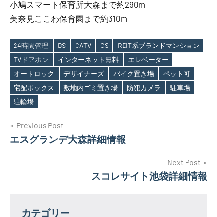
小鳩スマート保育所大森まで約290m
美奈見ここわ保育園まで約310m
24時間管理
BS
CATV
CS
REIT系ブランドマンション
TVドアホン
インターネット無料
エレベーター
オートロック
デザイナーズ
バイク置き場
ペット可
Tags
宅配ボックス
敷地内ゴミ置き場
防犯カメラ
駐車場
駐輪場
投
Previous Post
エスグランデ大森詳細情報
稿
ナ
Next Post
スコレサイト池袋詳細情報
ビ
ゲ
カテゴリー