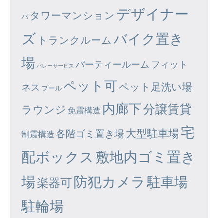
デザイナー
タワーマンション
パ
ズ
バイク置き
トランクルーム
場
パーティールーム
フィット
バレーサービス
ペット可
ペット足洗い場
ネス
プール
内廊下
分譲賃貸
ラウンジ
免震構造
宅
大型駐車場
各階ゴミ置き場
制震構造
配ボックス
敷地内ゴミ置き
場
防犯カメラ
駐車場
楽器可
駐輪場