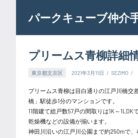
Skip
to
パークキューブ仲介
content
プリームス青柳詳細
東京都文京区
2021年3月11日
SEZIMO
プリームス青柳は目白通りの江戸川橋交差
橋」駅徒歩1分のマンションです。
11階建て総戸数57戸の間取りは1K～1
乾燥機などの設備が揃います。
神田川沿いの江戸川公園まで約250mで