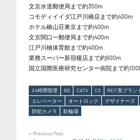
文京水道郵便局まで約350m
コモディイイダ江戸川橋店まで約400m
ホテル椿山荘東京まで約400m
文京関口一郵便局まで約400m
江戸川橋体育館まで約400m
業務スーパー新宿榎店まで約600m
国立国際医療研究センター病院まで約100
24時間管理
BS
CATV
CS
REIT系ブラ
エレベーター
オートロック
デザイナーズ
Tags
防犯カメラ
駐輪場
投
Previous Post