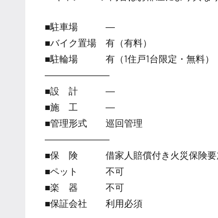
■駐車場 ―
■バイク置場 有（有料）
■駐輪場 有（1住戸1台限定・無料）
―――――――
■設 計 ―
■施 工 ―
■管理形式 巡回管理
―――――――
■保 険 借家人賠償付き火災保険要
■ペット 不可
■楽 器 不可
■保証会社 利用必須