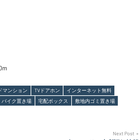
0m
ンドマンション
TVドアホン
インターネット無料
バイク置き場
宅配ボックス
敷地内ゴミ置き場
Next Post