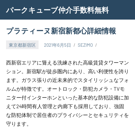
Skip
パークキューブ仲介手数料無料
to
content
プラティーヌ新宿新都心詳細情報
東京都新宿区
2021年6月5日
SEZIMO
西新宿エリアに聳える洗練された高級賃貸タワーマン
ション。新宿駅が徒歩圏内にあり、高い利便性を誇り
ます。ガラス張りの近未来的でスタイリッシュなフォ
ルムが特徴です。オートロック・防犯カメラ・TVモ
ニター付インターホンといった基本的な防犯設備に加
えて24時間有人管理と内廊下も採用しており、強固
な防犯体制で居住者のプライバシーとセキュリティを
守ります。