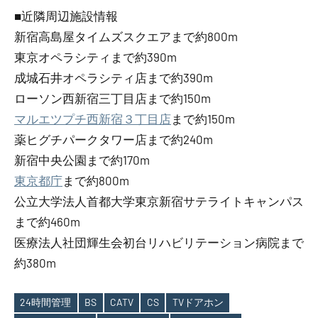
■近隣周辺施設情報
新宿高島屋タイムズスクエアまで約800m
東京オペラシティまで約390m
成城石井オペラシティ店まで約390m
ローソン西新宿三丁目店まで約150m
マルエツプチ西新宿３丁目店
まで約150m
薬ヒグチパークタワー店まで約240m
新宿中央公園まで約170m
東京都庁
まで約800m
公立大学法人首都大学東京新宿サテライトキャンパス
まで約460m
医療法人社団輝生会初台リハビリテーション病院まで
約380m
24時間管理
BS
CATV
CS
TVドアホン