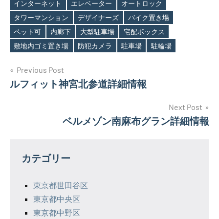
インターネット
エレベーター
オートロック
タワーマンション
デザイナーズ
バイク置き場
Tags
ペット可
内廊下
大型駐車場
宅配ボックス
敷地内ゴミ置き場
防犯カメラ
駐車場
駐輪場
投
Previous Post
ルフィット神宮北参道詳細情報
稿
ナ
Next Post
ベルメゾン南麻布グラン詳細情報
ビ
ゲ
カテゴリー
ー
シ
東京都世田谷区
東京都中央区
ョ
東京都中野区