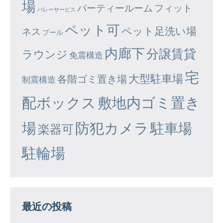
場
パーティールーム
フィット
バレーサービス
ペット可
ペット足洗い場
ネス
プール
内廊下
分譲賃貸
ラウンジ
免震構造
宅
大型駐車場
各階ゴミ置き場
制震構造
配ボックス
敷地内ゴミ置き
場
防犯カメラ
駐車場
楽器可
駐輪場
最近の投稿