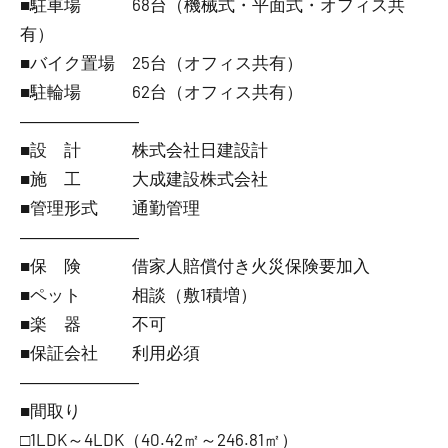
■駐車場 68台（機械式・平面式・オフィス共
有）
■バイク置場 25台（オフィス共有）
■駐輪場 62台（オフィス共有）
―――――――
■設 計 株式会社日建設計
■施 工 大成建設株式会社
■管理形式 通勤管理
―――――――
■保 険 借家人賠償付き火災保険要加入
■ペット 相談（敷1積増）
■楽 器 不可
■保証会社 利用必須
―――――――
■間取り
□1LDK～4LDK（40.42㎡～246.81㎡）