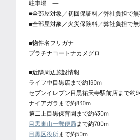
駐車場 ―
■全部屋対象／初回保証料／弊社負担で無
■全部屋対象／火災保険料／弊社負担で無
■物件名フリガナ
プラチナコートナカメグロ
■近隣周辺施設情報
ライフ中目黒店まで約160m
セブンイレブン目黒祐天寺駅前店まで約94
ナイアガラまで約830m
第二上目黒保育園まで約430m
目黒東山一郵便局
まで約700m
目黒区役所
まで約50m