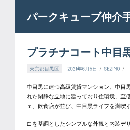
Skip
to
パークキューブ仲介
content
プラチナコート中目
東京都目黒区
2021年6月5日
SEZIMO
中目黒に建つ高級賃貸マンション。中目
れた閑静な立地に建っており住環境、至
ェ、飲食店が並び、中目黒ライフを満喫
白を基調としたシンプルな外観と内装デ