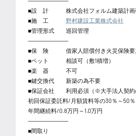
―――――――
■設 計 株式会社フォルム建築計画
■施 工
野村建設工業株式会社
■管理形式 巡回管理
―――――――
■保 険 借家人賠償付き火災保険要
■ペット 相談可（敷1積増）
■楽 器 不可
■鍵交換代 新築の為不要
■保証会社 利用必須（※大手法人契約
初回保証委託料/月額賃料等の30％～50％
年間継続料/0.8万円～1.0万円
―――――――
■間取り