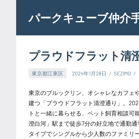
Skip
to
パークキューブ仲介
content
プラウドフラット清
東京都江東区
2024年1月28日
SEZIMO
東京のブルックリン、オシャレなカフェ
建つ「プラウドフラット清澄通り」。202
トと一緒に暮らせる、ペット飼育相談可
澄白河」駅まで徒歩7分の好立地で通勤通学
タイプでシングルから少人数のファミリ