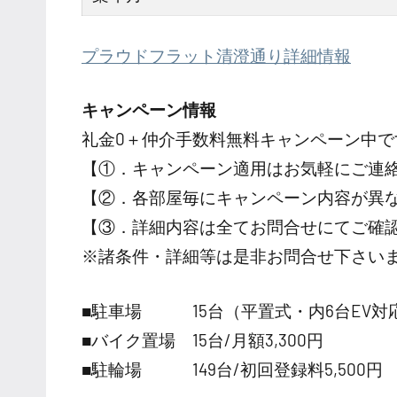
プラウドフラット清澄通り詳細情報
キャンペーン情報
礼金0
＋
仲介手数料無料
キャンペーン中で
【①．キャンペーン適用はお気軽にご連
【②．各部屋毎にキャンペーン内容が異
【③．詳細内容は全てお問合せにてご確
※諸条件・詳細等は是非お問合せ下さい
■駐車場 15台（平置式・内6台EV対応）
■バイク置場 15台/月額3,300円
■駐輪場 149台/初回登録料5,500円