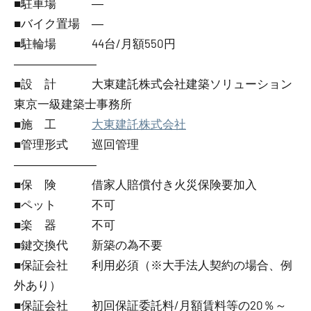
■駐車場 ―
■バイク置場 ―
■駐輪場 44台/月額550円
―――――――
■設 計 大東建託株式会社建築ソリューション
東京一級建築士事務所
■施 工
大東建託株式会社
■管理形式 巡回管理
―――――――
■保 険 借家人賠償付き火災保険要加入
■ペット 不可
■楽 器 不可
■鍵交換代 新築の為不要
■保証会社 利用必須（※大手法人契約の場合、例
外あり）
■保証会社 初回保証委託料/月額賃料等の20％～