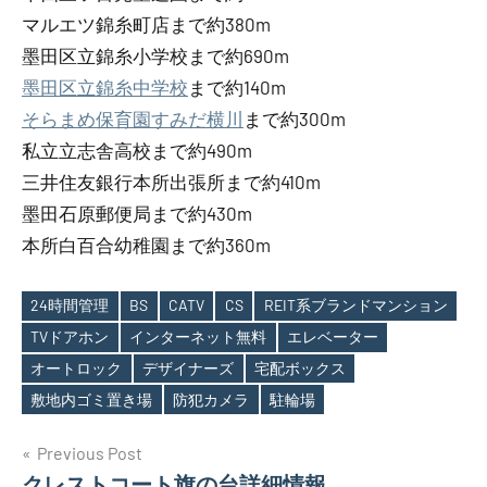
マルエツ錦糸町店まで約380m
墨田区立錦糸小学校まで約690m
墨田区立錦糸中学校
まで約140m
そらまめ保育園すみだ横川
まで約300m
私立立志舎高校まで約490m
三井住友銀行本所出張所まで約410m
墨田石原郵便局まで約430m
本所白百合幼稚園まで約360m
24時間管理
BS
CATV
CS
REIT系ブランドマンション
TVドアホン
インターネット無料
エレベーター
Tags
オートロック
デザイナーズ
宅配ボックス
敷地内ゴミ置き場
防犯カメラ
駐輪場
投
Previous Post
クレストコート旗の台詳細情報