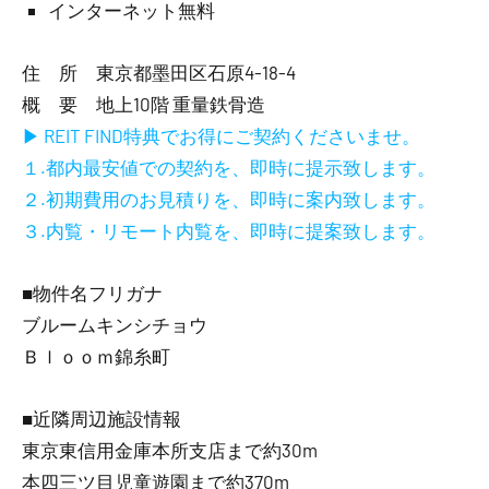
インターネット無料
住 所 東京都墨田区石原4-18-4
概 要 地上10階 重量鉄骨造
▶ REIT FIND特典でお得にご契約くださいませ。
１.都内最安値での契約を、即時に提示致します。
２.初期費用のお見積りを、即時に案内致します。
３.内覧・リモート内覧を、即時に提案致します。
■物件名フリガナ
ブルームキンシチョウ
Ｂｌｏｏｍ錦糸町
■近隣周辺施設情報
東京東信用金庫本所支店まで約30m
本四三ツ目児童遊園まで約370m