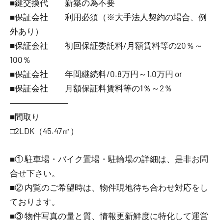
■鍵交換代 新築の為不要
■保証会社 利用必須（※大手法人契約の場合、例
外あり）
■保証会社 初回保証委託料/月額賃料等の20％～
100％
■保証会社 年間継続料/0.8万円～1.0万円 or
■保証会社 月額保証料賃料等の1％～2％
―――――――
■間取り
□2LDK（45.47㎡）
■① 駐車場・バイク置場・駐輪場の詳細は、是非お問
合せ下さい。
■② 内覧のご希望時は、物件現地待ち合わせ対応をし
ております。
■③ 物件写真の量と質、情報更新鮮度に特化して運営