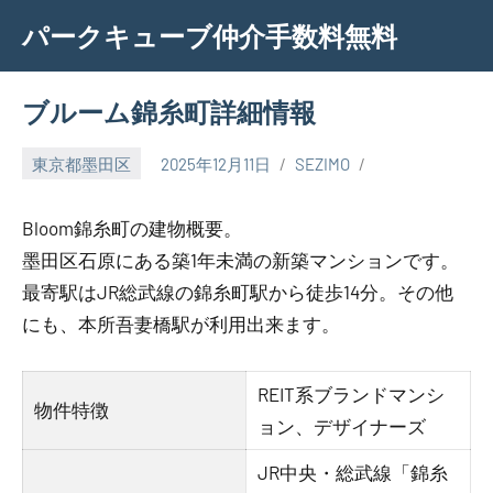
Skip
パークキューブ仲介手数料無料
to
content
ブルーム錦糸町詳細情報
東京都墨田区
2025年12月11日
SEZIMO
Bloom錦糸町の建物概要。
墨田区石原にある築1年未満の新築マンションです。
最寄駅はJR総武線の錦糸町駅から徒歩14分。その他
にも、本所吾妻橋駅が利用出来ます。
REIT系ブランドマンシ
物件特徴
ョン、デザイナーズ
JR中央・総武線「錦糸