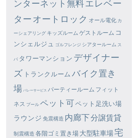
エレベー
ンターネット無料
ター
オートロック
オール電化
カ
コ
ゲストルーム
キッズルーム
ーシェアリング
ンシェルジュ
シアタールーム
ゴルフレンジ
ス
デザイナー
タワーマンション
パ
ズ
バイク置き
トランクルーム
場
パーティールーム
フィット
バレーサービス
ペット可
ペット足洗い場
ネス
プール
内廊下
分譲賃貸
ラウンジ
免震構造
宅
大型駐車場
各階ゴミ置き場
制震構造