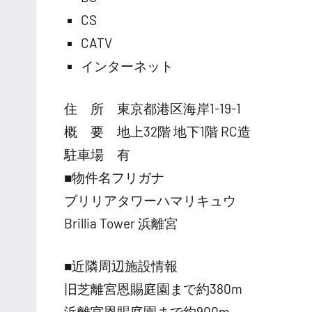
CS
CATV
インターネット
住 所 東京都港区海岸1-19-1
概 要 地上32階 地下1階 RC造
駐車場 有
■物件名フリガナ
ブリリアタワーハマリキュウ
Brillia Tower 浜離宮
■近隣周辺施設情報
旧芝離宮恩賜庭園まで約380m
浜離宮恩賜庭園まで約900m