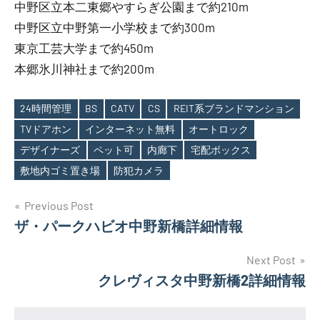
中野区立本二東郷やすらぎ公園まで約210m
中野区立中野第一小学校まで約300m
東京工芸大学まで約450m
本郷氷川神社まで約200m
24時間管理
BS
CATV
CS
REIT系ブランドマンション
TVドアホン
インターネット無料
オートロック
Tags
デザイナーズ
ペット可
内廊下
宅配ボックス
敷地内ゴミ置き場
防犯カメラ
投
Previous Post
ザ・パークハビオ中野新橋詳細情報
稿
ナ
Next Post
クレヴィスタ中野新橋2詳細情報
ビ