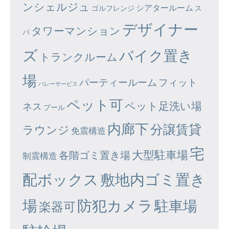
ンシェルジュ
シアタールーム
ゴルフレンジ
ス
デザイナー
タワーマンション
パ
ズ
バイク置き
トランクルーム
場
パーティールーム
フィット
バレーサービス
ペット可
ペット足洗い場
ネス
プール
内廊下
分譲賃貸
ラウンジ
免震構造
宅
大型駐車場
各階ゴミ置き場
制震構造
配ボックス
敷地内ゴミ置き
場
防犯カメラ
駐車場
楽器可