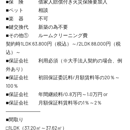
■保 険 借家人賠償付き火災保険要加入
■ペット 相談
■楽 器 不可
■鍵交換代 新築の為不要
■その他① ルームクリーニング費
契約時1LDK 63,800円（税込）～/2LDK 88,000円（税
込）～
■保証会社 利用必須（※大手法人契約の場合、例
外あり）
■保証会社 初回保証委託料/月額賃料等の20％～
100％
■保証会社 年間継続料/0.8万円～1.0万円 or
■保証会社 月額保証料賃料等の1％～2％
―――――――
■間取り
□1LDK（37.20㎡～37.62㎡）