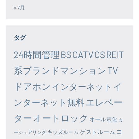
« 7月
タグ
24時間管理
BS
CATV
CS
REIT
系ブランドマンション
TV
ドアホン
イ
インターネット
エレベー
ンターネット無料
ター
オートロック
オール電化
カ
コ
ゲストルーム
キッズルーム
ーシェアリング