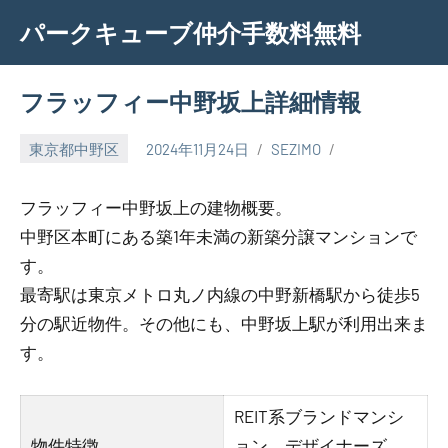
Skip
パークキューブ仲介手数料無料
to
content
フラッフィー中野坂上詳細情報
東京都中野区
2024年11月24日
SEZIMO
フラッフィー中野坂上の建物概要。
中野区本町にある築1年未満の新築分譲マンションで
す。
最寄駅は東京メトロ丸ノ内線の中野新橋駅から徒歩5
分の駅近物件。その他にも、中野坂上駅が利用出来ま
す。
REIT系ブランドマンシ
物件特徴
ョン、デザイナーズ、