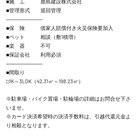
■施 工 鹿島建設株式会社
■管理形式 巡回管理
―――――――
■保 険 借家人賠償付き火災保険要加入
■ペット 相談（敷1積増）
■楽 器 不可
■保証会社 利用必須
―――――――
■間取り
□1K～3LDK（42.31㎡～198.23㎡）
※駐車場・バイク置場・駐輪場の詳細はお問合せ下さ
いませ。
※カード決済希望時の決済手数料は、引越代還元金よ
り相殺となります。