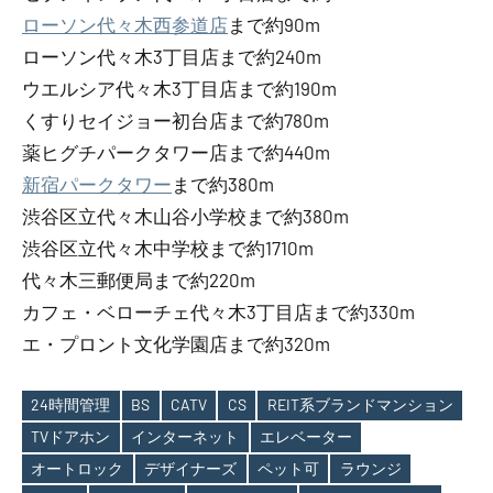
ローソン代々木西参道店
まで約90m
ローソン代々木3丁目店まで約240m
ウエルシア代々木3丁目店まで約190m
くすりセイジョー初台店まで約780m
薬ヒグチパークタワー店まで約440m
新宿パークタワー
まで約380m
渋谷区立代々木山谷小学校まで約380m
渋谷区立代々木中学校まで約1710m
代々木三郵便局まで約220m
カフェ・ベローチェ代々木3丁目店まで約330m
エ・プロント文化学園店まで約320m
24時間管理
BS
CATV
CS
REIT系ブランドマンション
TVドアホン
インターネット
エレベーター
オートロック
デザイナーズ
ペット可
ラウンジ
Tags