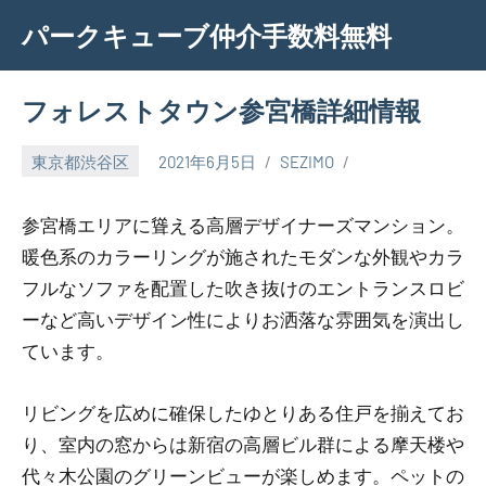
Skip
パークキューブ仲介手数料無料
to
content
フォレストタウン参宮橋詳細情報
東京都渋谷区
2021年6月5日
SEZIMO
参宮橋エリアに聳える高層デザイナーズマンション。
暖色系のカラーリングが施されたモダンな外観やカラ
フルなソファを配置した吹き抜けのエントランスロビ
ーなど高いデザイン性によりお洒落な雰囲気を演出し
ています。
リビングを広めに確保したゆとりある住戸を揃えてお
り、室内の窓からは新宿の高層ビル群による摩天楼や
代々木公園のグリーンビューが楽しめます。ペットの