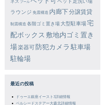
ペット可
ペット足洗い場
ネス
プール
内廊下
分譲賃貸
ラウンジ
免震構造
宅
大型駐車場
各階ゴミ置き場
制震構造
配ボックス
敷地内ゴミ置き
場
防犯カメラ
駐車場
楽器可
駐輪場
最近の投稿
ドゥーエ銀座イースト3詳細情報
ベルシードステアー大森北詳細情報