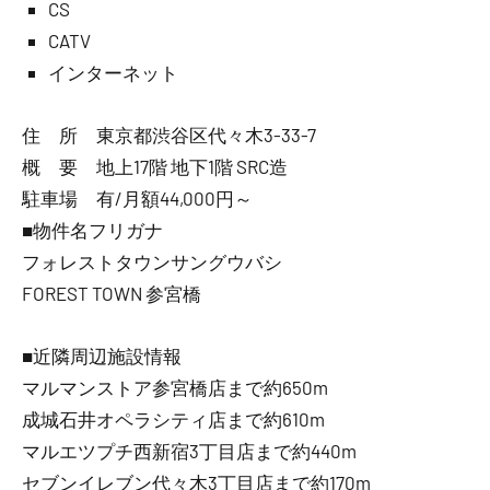
CS
CATV
インターネット
住 所 東京都渋谷区代々木3-33-7
概 要 地上17階 地下1階 SRC造
駐車場 有/月額44,000円～
■物件名フリガナ
フォレストタウンサングウバシ
FOREST TOWN 参宮橋
■近隣周辺施設情報
マルマンストア参宮橋店まで約650m
成城石井オペラシティ店まで約610m
マルエツプチ西新宿3丁目店まで約440m
セブンイレブン代々木3丁目店まで約170m