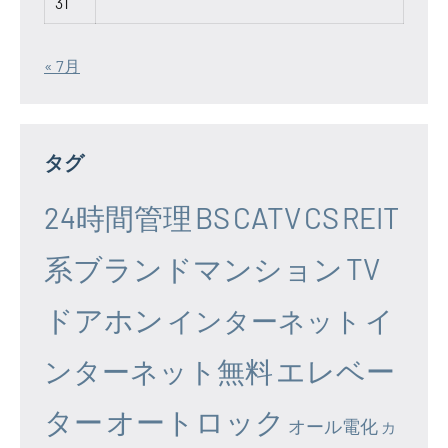
31
« 7月
タグ
24時間管理
BS
CATV
CS
REIT
系ブランドマンション
TV
ドアホン
イ
インターネット
エレベー
ンターネット無料
ター
オートロック
オール電化
カ