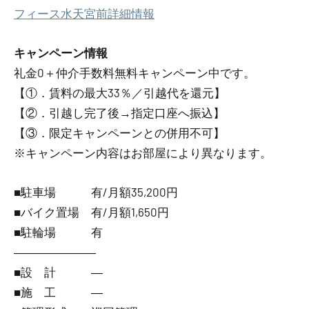
フィース水天宮前詳細情報
キャンペーン情報
礼金0
＋
仲介手数料無料
キャンペーン中です。
【①．賃料の最大33％／引越代を還元】
【②．引越し完了後→指定口座へ振込】
【③．限定キャンペーンとの併用不可】
※キャンペーン内容はお部屋により異なります。
■駐車場 有/月額35,200円
■バイク置場 有/月額1,650円
■駐輪場 有
―――――――
■設 計 ―
■施 工 ―