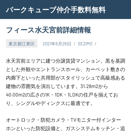
Skip
パークキューブ仲介手数料無料
to
content
フィース水天宮前詳細情報
東京都江東区
2021年6月26日
SEZIMO
水天宮前エリアに建つ分譲賃貸マンション。黒を基調
とした外観やエントランスホール、カーペット敷きの
内廊下といった共用部がスタイリッシュで高級感ある
建物の雰囲気を演出しています。31.28m2から
40.00m2の広さの1K・1DK・1LDKの住戸を揃えてお
り、シングルやディンクスに最適です。
オートロック・防犯カメラ・TVモニター付インター
ホンといった防犯設備と、ガスシステムキッチン・追