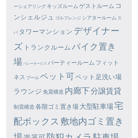
コ
ゲストルーム
キッズルーム
ーシェアリング
ンシェルジュ
シアタールーム
ゴルフレンジ
ス
デザイナー
タワーマンション
パ
ズ
バイク置き
トランクルーム
場
パーティールーム
フィット
バレーサービス
ペット可
ペット足洗い場
ネス
プール
内廊下
分譲賃貸
ラウンジ
免震構造
宅
大型駐車場
各階ゴミ置き場
制震構造
配ボックス
敷地内ゴミ置き
場
防犯カメラ
駐車場
楽器可