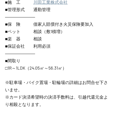
■施 工
川田工業株式会社
■管理形式 通勤管理
―――――――
■保 険 借家人賠償付き火災保険要加入
■ペット 相談（敷1積増）
■楽 器 相談
■保証会社 利用必須
―――――――
■間取り
□1R～1LDK（24.05㎡～56.31㎡）
※駐車場・バイク置場・駐輪場の詳細はお問合せ下さ
いませ。
※カード決済希望時の決済手数料は、引越代還元金よ
り相殺となります。