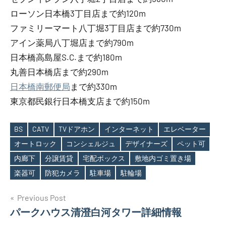
ローソン日本橋3丁目店まで約120m
ファミリーマート八丁堀3丁目店まで約730m
アイン薬局八丁堀店まで約790m
日本橋高島屋S.C.まで約180m
丸善日本橋店まで約290m
日本橋南郵便局
まで約330m
東京都民銀行日本橋支店まで約150m
BS
CATV
TVドアホン
インターネット
エレベーター
オートロック
コンシェルジュ
デザイナーズ
ペット可
Tags
内廊下
分譲賃貸
宅配ボックス
敷地内ゴミ置き場
楽器可
防犯カメラ
駐車場
駐輪場
投
Previous Post
パークハウス清澄白河タワー詳細情報
稿