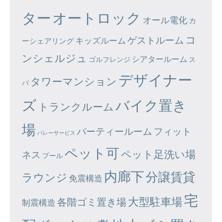
ター
オートロック
オール電化
カ
コ
ゲストルーム
キッズルーム
ーシェアリング
ンシェルジュ
シアタールーム
ゴルフレンジ
ス
デザイナー
タワーマンション
パ
ズ
バイク置き
トランクルーム
場
パーティールーム
フィット
バレーサービス
ペット可
ペット足洗い場
ネス
プール
内廊下
分譲賃貸
ラウンジ
免震構造
宅
大型駐車場
各階ゴミ置き場
制震構造