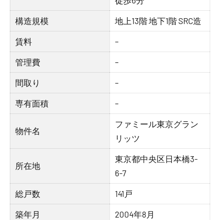
徒歩6分
構造規模
地上13階 地下1階 SRC造
賃料
–
管理費
–
間取り
–
専有面積
–
ファミール東京グラン
物件名
リッツ
東京都中央区日本橋3-
所在地
6-7
総戸数
141戸
築年月
2004年8月