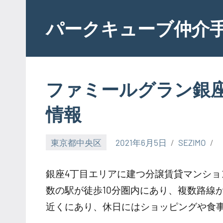
Skip
to
パークキューブ仲介
content
ファミールグラン銀
情報
東京都中央区
2021年6月5日
SEZIMO
銀座4丁目エリアに建つ分譲賃貸マンシ
数の駅が徒歩10分圏内にあり、複数路線
近くにあり、休日にはショッピングや食