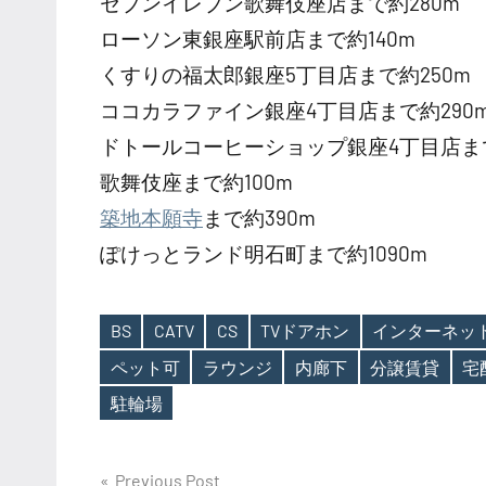
セブンイレブン歌舞伎座店まで約280m
ローソン東銀座駅前店まで約140m
くすりの福太郎銀座5丁目店まで約250m
ココカラファイン銀座4丁目店まで約290
ドトールコーヒーショップ銀座4丁目店まで
歌舞伎座まで約100m
築地本願寺
まで約390m
ぽけっとランド明石町まで約1090m
BS
CATV
CS
TVドアホン
インターネッ
ペット可
ラウンジ
内廊下
分譲賃貸
宅
Tags
駐輪場
投
Previous Post