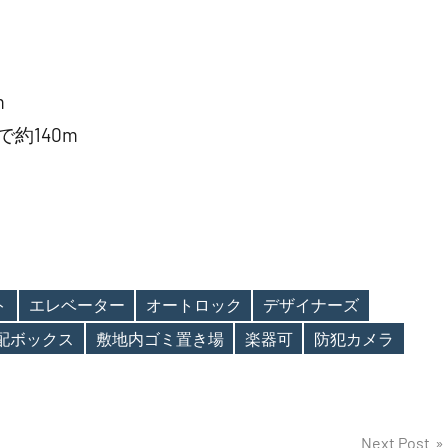
m
約140m
ト
エレベーター
オートロック
デザイナーズ
配ボックス
敷地内ゴミ置き場
楽器可
防犯カメラ
Next Post