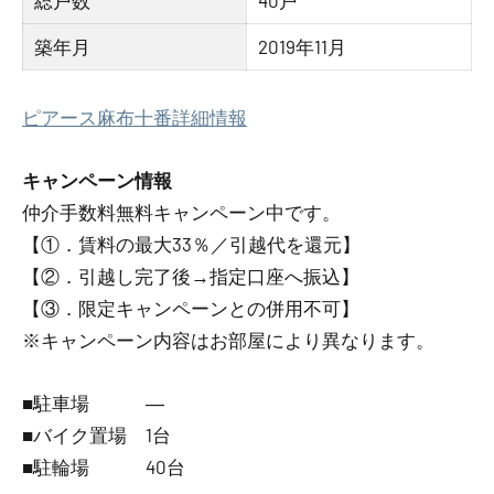
総戸数
40戸
築年月
2019年11月
ピアース麻布十番詳細情報
キャンペーン情報
仲介手数料無料
キャンペーン中です。
【①．賃料の最大33％／引越代を還元】
【②．引越し完了後→指定口座へ振込】
【③．限定キャンペーンとの併用不可】
※キャンペーン内容はお部屋により異なります。
■駐車場 ―
■バイク置場 1台
■駐輪場 40台