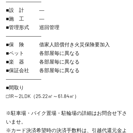
―――――――
■設 計 ―
■施 工 ―
■管理形式 巡回管理
―――――――
■保 険 借家人賠償付き火災保険要加入
■ペット 各部屋毎に異なる
■楽 器 各部屋毎に異なる
■保証会社 各部屋毎に異なる
―――――――
■間取り
□1R～2LDK（25.22㎡～61.84㎡）
※駐車場・バイク置場・駐輪場の詳細はお問合せ下さ
いませ。
※カード決済希望時の決済手数料は、引越代還元金よ