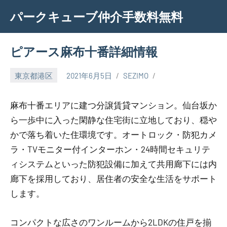
Skip
パークキューブ仲介手数料無料
to
content
ピアース麻布十番詳細情報
東京都港区
2021年6月5日
SEZIMO
麻布十番エリアに建つ分譲賃貸マンション。仙台坂か
ら一歩中に入った閑静な住宅街に立地しており、穏や
かで落ち着いた住環境です。オートロック・防犯カメ
ラ・TVモニター付インターホン・24時間セキュリテ
ィシステムといった防犯設備に加えて共用廊下には内
廊下を採用しており、居住者の安全な生活をサポート
します。
コンパクトな広さのワンルームから2LDKの住戸を揃