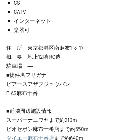
CS
CATV
インターネット
楽器可
住 所 東京都港区南麻布1-3-17
概 要 地上12階 RC造
駐車場 ―
■物件名フリガナ
ピアースアザブジュウバン
PIAS麻布十番
■近隣周辺施設情報
スーパーナニワヤまで約210m
ビオセボン麻布十番店まで約550m
ダイエー麻布十番店
まで約640m