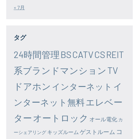
« 7月
タグ
24時間管理
BS
CATV
CS
REIT
系ブランドマンション
TV
ドアホン
イ
インターネット
エレベー
ンターネット無料
ター
オートロック
オール電化
カ
コ
ゲストルーム
キッズルーム
ーシェアリング