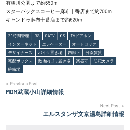
有栖川公園まで約650m
スターバックスコーヒー麻布十番店まで約700m
キャンドゥ麻布十番店まで約620m
24時間管理
BS
CATV
CS
TVドアホン
インターネット
エレベーター
オートロック
デザイナーズ
バイク置き場
内廊下
分譲賃貸
Tags
宅配ボックス
敷地内ゴミ置き場
楽器可
防犯カメラ
駐輪場
投
Previous Post
MDM武蔵小山詳細情報
稿
ナ
Next Post
エルスタンザ文京湯島詳細情報
ビ
ゲ