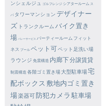
ンシェルジュ
シアタールーム
ゴルフレンジ
ス
デザイナー
タワーマンション
パ
ズ
バイク置き
トランクルーム
場
パーティールーム
フィット
バレーサービス
ペット可
ペット足洗い場
ネス
プール
内廊下
分譲賃貸
ラウンジ
免震構造
宅
大型駐車場
各階ゴミ置き場
制震構造
配ボックス
敷地内ゴミ置き
場
防犯カメラ
駐車場
楽器可