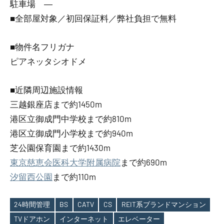
駐車場 ―
■全部屋対象／初回保証料／弊社負担で無料
■物件名フリガナ
ピアネッタシオドメ
■近隣周辺施設情報
三越銀座店まで約1450m
港区立御成門中学校まで約810m
港区立御成門小学校まで約940m
芝公園保育園まで約1430m
東京慈恵会医科大学附属病院
まで約690m
汐留西公園
まで約110m
24時間管理
BS
CATV
CS
REIT系ブランドマンション
TVドアホン
インターネット
エレベーター