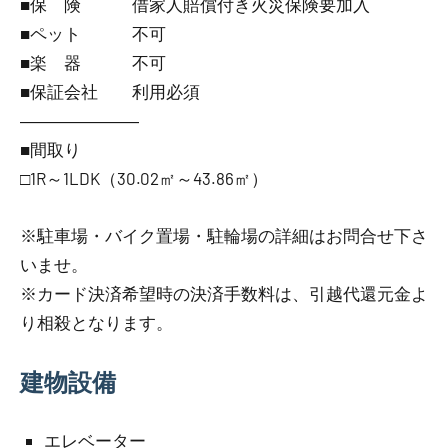
■保 険 借家人賠償付き火災保険要加入
■ペット 不可
■楽 器 不可
■保証会社 利用必須
―――――――
■間取り
□1R～1LDK（30.02㎡～43.86㎡）
※駐車場・バイク置場・駐輪場の詳細はお問合せ下さ
いませ。
※カード決済希望時の決済手数料は、引越代還元金よ
り相殺となります。
建物設備
エレベーター