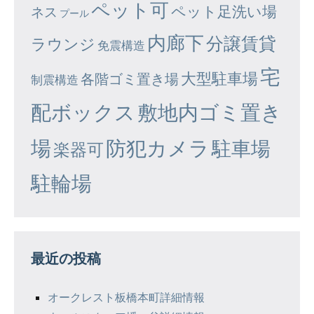
ペット可
ペット足洗い場
ネス
プール
内廊下
分譲賃貸
ラウンジ
免震構造
宅
大型駐車場
各階ゴミ置き場
制震構造
配ボックス
敷地内ゴミ置き
場
防犯カメラ
駐車場
楽器可
駐輪場
最近の投稿
オークレスト板橋本町詳細情報