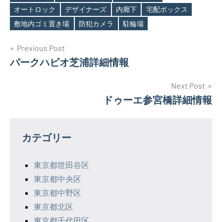
Tags
オートロック
デザイナーズ
内廊下
宅配ボックス
敷地内ゴミ置き場
防犯カメラ
駐輪場
投
Previous Post
パークハビオ芝浦詳細情報
稿
ナ
Next Post
ドゥーエ参宮橋詳細情報
ビ
ゲ
カテゴリー
ー
シ
東京都世田谷区
東京都中央区
ョ
東京都中野区
ン
東京都北区
東京都千代田区