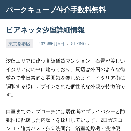
Skip
パークキューブ仲介手数料無料
to
content
ピアネッタ汐留詳細情報
東京都港区
2021年6月5日
SEZIMO
汐留エリアに建つ高級賃貸マンション。石畳が美しい
イタリア街の中に建っており、周辺は外国のような街
並みで非日常的な雰囲気を楽しめます。イタリア街に
調和する様にデザインされた個性的な外観が特徴的で
す。
自室までのアプローチには居住者のプライバシーと防
犯性に配慮した内廊下を採用しています。2口ガスコ
ンロ・追焚バス・独立洗面台・浴室乾燥機・洗浄便