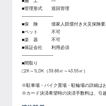
■施 工 ―
■管理形式 巡回管理
―――――――
■保 険 借家人賠償付き火災保険要
■ペット 不可
■楽 器 不可
■保証会社 利用必須
―――――――
■間取り
□2K～1LDK（39.86㎡～43.55㎡）
※駐車場・バイク置場・駐輪場の詳細は
※カード決済希望時の決済手数料は、引