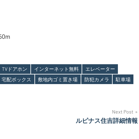
0m
TVドアホン
インターネット無料
エレベーター
宅配ボックス
敷地内ゴミ置き場
防犯カメラ
駐車場
Next Post
ルピナス住吉詳細情報