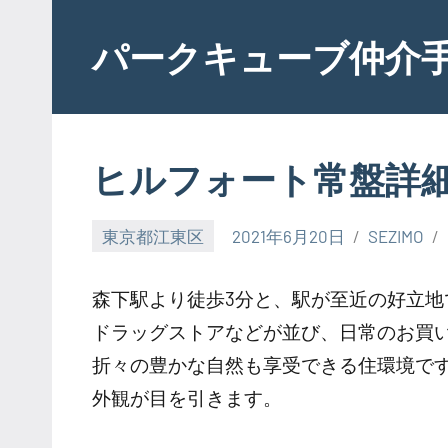
Skip
to
パークキューブ仲介
content
ヒルフォート常盤詳
東京都江東区
2021年6月20日
SEZIMO
森下駅より徒歩3分と、駅が至近の好立
ドラッグストアなどが並び、日常のお買
折々の豊かな自然も享受できる住環境で
外観が目を引きます。