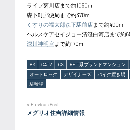
ライフ菊川店まで約1050m
森下町郵便局まで約370m
くすりの福太郎森下駅前店
まで約400m
ヘルスケアセイジョー清澄白河店まで約65
深川神明宮
まで約170m
BS
CATV
CS
REIT系ブランドマンション
オートロック
デザイナーズ
バイク置き場
Tags
駐輪場
投
Previous Post
メグリオ住吉詳細情報
稿
ナ