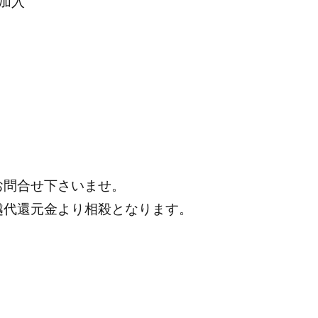
加入
お問合せ下さいませ。
越代還元金より相殺となります。