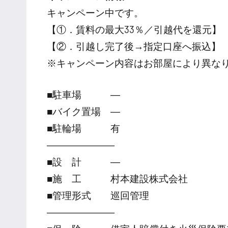
キャンペーン中です。
【①．賃料の最大33％／引越代を還元】
【②．引越し完了後→指定口座へ振込】
※キャンペーン内容はお部屋により異な
■駐車場 ―
■バイク置場 ―
■駐輪場 有
―――――――
■設 計 ―
■施 工 村本建設株式会社
■管理形式 巡回管理
―――――――