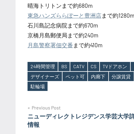
晴海トリトンまで約680m
東急ハンズららぽーと豊洲店
まで約1280
石川島記念病院まで約670m
京橋月島郵便局まで約240m
月島警察署佃交番
まで約410m
24時間管理
BS
CATV
CS
TVドアホン
デザイナーズ
ペット可
内廊下
分譲賃貸
Tags
駐輪場
投
Previous Post
ニューディレクトレジデンス学芸大学
稿
情報
ナ