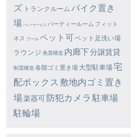
ズ
バイク置き
トランクルーム
場
パーティールーム
フィット
バレーサービス
ペット可
ペット足洗い場
ネス
プール
内廊下
分譲賃貸
ラウンジ
免震構造
宅
大型駐車場
各階ゴミ置き場
制震構造
配ボックス
敷地内ゴミ置き
場
防犯カメラ
駐車場
楽器可
駐輪場