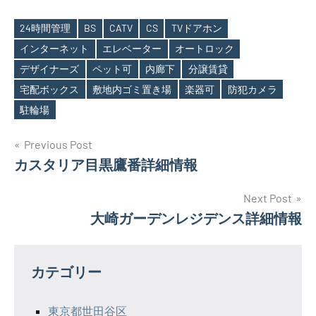
24時間管理
BS
CATV
CS
TVドアホン
インターネット
エレベーター
オートロック
デザイナーズ
ペット可
内廊下
分譲賃貸
Tags
宅配ボックス
敷地内ゴミ置き場
楽器可
防犯カメラ
駐輪場
投
Previous Post
カスタリア目黒鷹番詳細情報
稿
ナ
Next Post
大崎ガーデンレジデンス詳細情報
ビ
ゲ
カテゴリー
ー
シ
東京都世田谷区