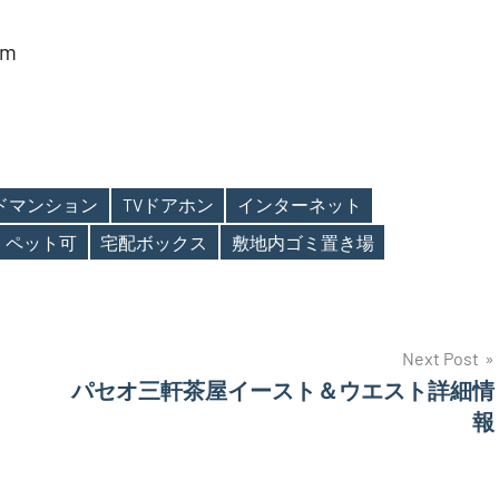
m
ンドマンション
TVドアホン
インターネット
ペット可
宅配ボックス
敷地内ゴミ置き場
Next Post
パセオ三軒茶屋イースト＆ウエスト詳細情
報