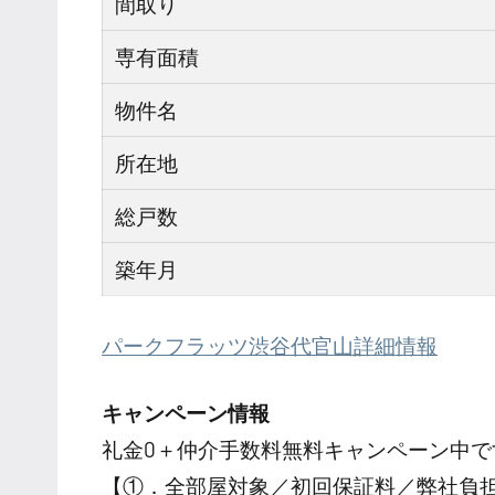
間取り
専有面積
物件名
所在地
総戸数
築年月
パークフラッツ渋谷代官山詳細情報
キャンペーン情報
礼金0
＋
仲介手数料無料
キャンペーン中で
【①．全部屋対象／初回保証料／弊社負