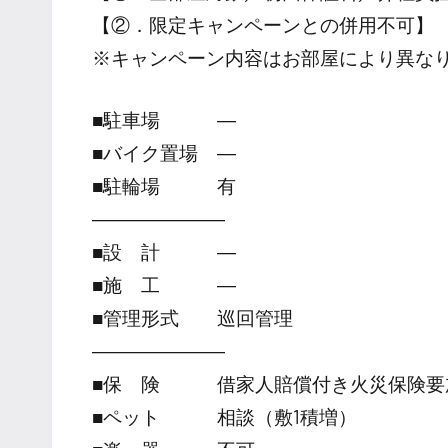
【②．限定キャンペーンとの併用不可】
※キャンペーン内容はお部屋により異な
■駐車場 ―
■バイク置場 ―
■駐輪場 有
―――――――
■設 計 ―
■施 工 ―
■管理形式 巡回管理
―――――――
■保 険 借家人賠償付き火災保険要
■ペット 相談（敷1積増）