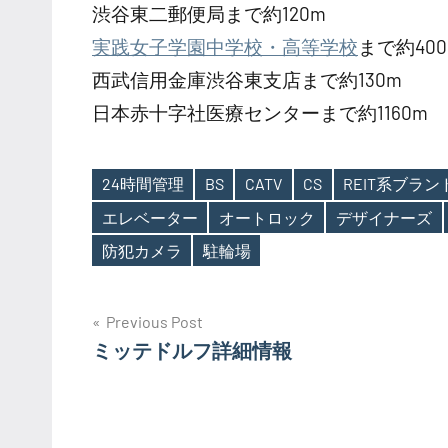
渋谷東二郵便局まで約120m
実践女子学園中学校・高等学校
まで約400
西武信用金庫渋谷東支店まで約130m
日本赤十字社医療センターまで約1160m
24時間管理
BS
CATV
CS
REIT系ブラ
エレベーター
オートロック
デザイナーズ
Tags
防犯カメラ
駐輪場
投
Previous Post
ミッテドルフ詳細情報
稿
ナ
ビ