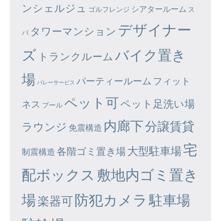
ンシェルジュ
シアタールーム
ゴルフレンジ
ス
デザイナー
タワーマンション
パ
ズ
バイク置き
トランクルーム
場
パーティールーム
フィット
バレーサービス
ペット可
ペット足洗い場
ネス
プール
内廊下
分譲賃貸
ラウンジ
免震構造
宅
大型駐車場
各階ゴミ置き場
制震構造
配ボックス
敷地内ゴミ置き
場
防犯カメラ
駐車場
楽器可