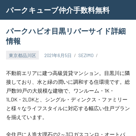
Skip
パークキューブ仲介手数料無料
to
content
パークハビオ目黒リバーサイド詳細
情報
東京都品川区
2021年6月5日
SEZIMO
不動前エリアに建つ高級賃貸マンション。目黒川に隣
接しており、水と緑の潤いに調和する住環境です。総
戸数99戸の大規模な建物で、ワンルーム・1K・
1LDK・2LDKと、シングル・ディンクス・ファミリー
と様々なライフスタイルに対応する幅広い住戸プラン
を揃えています。
全住戸に人造大理石の2～3口ガスコンロ・オートバ