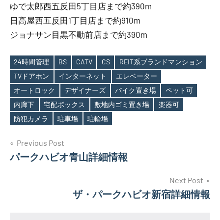
ゆで太郎西五反田5丁目店まで約390m
日高屋西五反田1丁目店まで約910m
ジョナサン目黒不動前店まで約390m
24時間管理
BS
CATV
CS
REIT系ブランドマンション
TVドアホン
インターネット
エレベーター
オートロック
デザイナーズ
バイク置き場
ペット可
Tags
内廊下
宅配ボックス
敷地内ゴミ置き場
楽器可
防犯カメラ
駐車場
駐輪場
投
Previous Post
パークハビオ青山詳細情報
稿
ナ
Next Post
ザ・パークハビオ新宿詳細情報
ビ