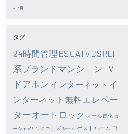
« 7月
タグ
24時間管理
BS
CATV
CS
REIT
系ブランドマンション
TV
ドアホン
イ
インターネット
エレベー
ンターネット無料
ター
オートロック
オール電化
カ
コ
ゲストルーム
キッズルーム
ーシェアリング