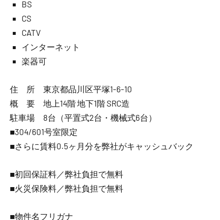
BS
CS
CATV
インターネット
楽器可
住 所 東京都品川区平塚1-6-10
概 要 地上14階 地下1階 SRC造
駐車場 8台（平置式2台・機械式6台）
■304/601号室限定
■さらに賃料0.5ヶ月分を弊社がキャッシュバック
■初回保証料／弊社負担で無料
■火災保険料／弊社負担で無料
■物件名フリガナ