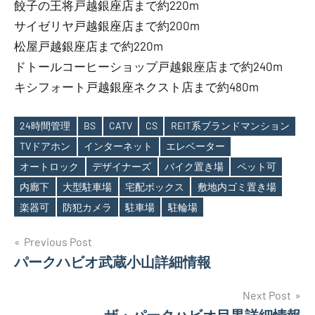
餃子の王将戸越銀座店まで約220m
サイゼリヤ戸越銀座店まで約200m
松屋戸越銀座店まで約220m
ドトールコーヒーショップ戸越銀座店まで約240m
キシフォート戸越銀座ネクスト店まで約480m
24時間管理
BS
CATV
CS
REIT系ブランドマンション
TVドアホン
インターネット
エレベーター
オートロック
デザイナーズ
バイク置き場
ペット可
Tags
内廊下
大型駐車場
宅配ボックス
敷地内ゴミ置き場
楽器可
防犯カメラ
駐車場
駐輪場
投
Previous Post
パークハビオ武蔵小山詳細情報
稿
ナ
Next Post
ザ・パークハビオ目黒詳細情報