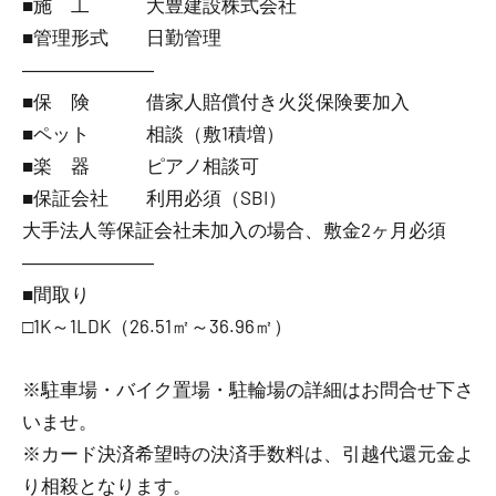
■施 工 大豊建設株式会社
■管理形式 日勤管理
―――――――
■保 険 借家人賠償付き火災保険要加入
■ペット 相談（敷1積増）
■楽 器 ピアノ相談可
■保証会社 利用必須（SBI）
大手法人等保証会社未加入の場合、敷金2ヶ月必須
―――――――
■間取り
□1K～1LDK（26.51㎡～36.96㎡）
※駐車場・バイク置場・駐輪場の詳細はお問合せ下さ
いませ。
※カード決済希望時の決済手数料は、引越代還元金よ
り相殺となります。