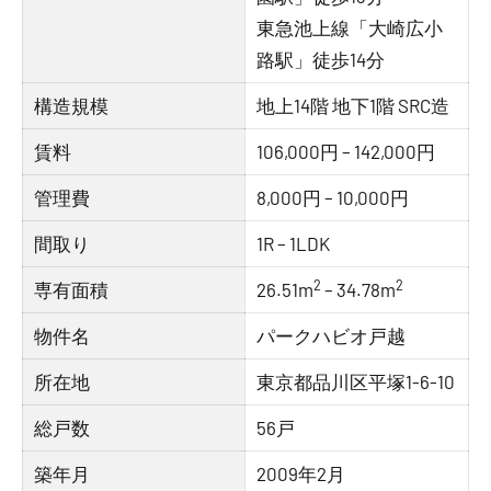
東急池上線「大崎広小
路駅」徒歩14分
構造規模
地上14階 地下1階 SRC造
賃料
106,000円 – 142,000円
管理費
8,000円 – 10,000円
間取り
1R – 1LDK
2
2
専有面積
26.51m
– 34.78m
物件名
パークハビオ戸越
所在地
東京都品川区平塚1-6-10
総戸数
56戸
築年月
2009年2月