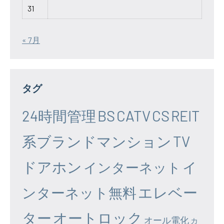
31
« 7月
タグ
24時間管理
BS
CATV
CS
REIT
系ブランドマンション
TV
ドアホン
イ
インターネット
エレベー
ンターネット無料
ター
オートロック
オール電化
カ