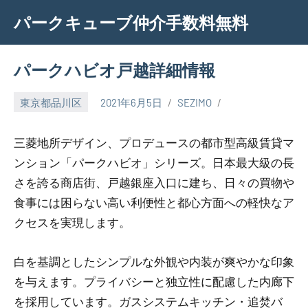
Skip
パークキューブ仲介手数料無料
to
content
パークハビオ戸越詳細情報
東京都品川区
2021年6月5日
SEZIMO
三菱地所デザイン、プロデュースの都市型高級賃貸マ
ンション「パークハビオ」シリーズ。日本最大級の長
さを誇る商店街、戸越銀座入口に建ち、日々の買物や
食事には困らない高い利便性と都心方面への軽快なア
クセスを実現します。
白を基調としたシンプルな外観や内装が爽やかな印象
を与えます。プライバシーと独立性に配慮した内廊下
を採用しています。ガスシステムキッチン・追焚バ