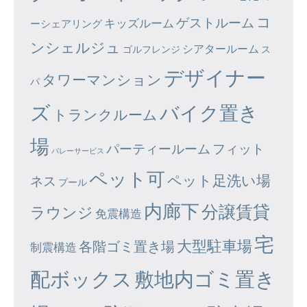
コ
ゲストルーム
キッズルーム
ーシェアリング
ンシェルジュ
シアタールーム
ゴルフレンジ
ス
デザイナー
タワーマンション
パ
ズ
バイク置き
トランクルーム
場
パーティールーム
フィット
バレーサービス
ペット可
ペット足洗い場
ネス
プール
内廊下
分譲賃貸
ラウンジ
免震構造
宅
大型駐車場
各階ゴミ置き場
制震構造
配ボックス
敷地内ゴミ置き