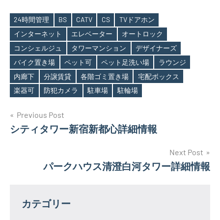
24時間管理
BS
CATV
CS
TVドアホン
インターネット
エレベーター
オートロック
コンシェルジュ
タワーマンション
デザイナーズ
Tags
バイク置き場
ペット可
ペット足洗い場
ラウンジ
内廊下
分譲賃貸
各階ゴミ置き場
宅配ボックス
楽器可
防犯カメラ
駐車場
駐輪場
投
Previous Post
シティタワー新宿新都心詳細情報
稿
ナ
Next Post
パークハウス清澄白河タワー詳細情報
ビ
ゲ
カテゴリー
ー