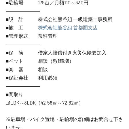
■駐輪場 179台／月額110～330円
―――――――
■設 計 株式会社熊谷組 一級建築士事務所
■施 工
株式会社熊谷組 首都圏支店
■管理形式 常駐管理
―――――――
■保 険 借家人賠償付き火災保険要加入
■ペット 相談（敷1積増）
■楽 器 相談
■保証会社 利用必須
―――――――
■間取り
□1LDK～3LDK（42.58㎡～72.82㎡）
※駐車場・バイク置場・駐輪場の詳細はお問合せ下さ
いませ。