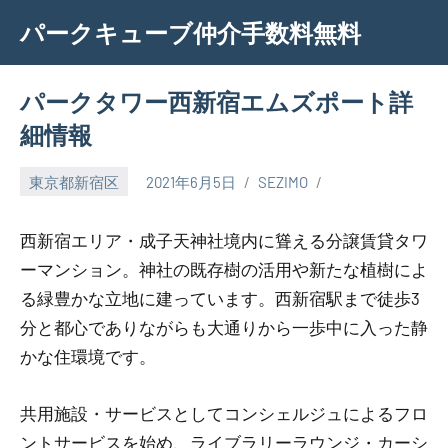
Skip
パークキューブ仲介手数料無料
to
content
パークタワー西新宿エムズポート詳
細情報
東京都新宿区
2021年6月5日
SEZIMO
西新宿エリア・成子天神社境内に聳える分譲賃貸タワ
ーマンション。神社の既存樹の活用や新たな植樹によ
る緑豊かな立地に建っています。西新宿駅まで徒歩3
分と都心でありながらも大通りから一歩中に入った静
かな住環境です。
共用施設・サービスとしてコンシェルジュによるフロ
ントサービスを始め、ライブラリーラウンジ・カーシ