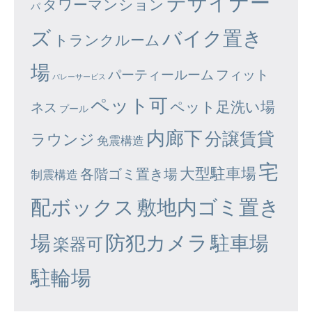
デザイナー
タワーマンション
パ
ズ
バイク置き
トランクルーム
場
パーティールーム
フィット
バレーサービス
ペット可
ペット足洗い場
ネス
プール
内廊下
分譲賃貸
ラウンジ
免震構造
宅
大型駐車場
各階ゴミ置き場
制震構造
配ボックス
敷地内ゴミ置き
場
防犯カメラ
駐車場
楽器可
駐輪場