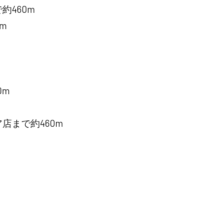
460m
m
0m
店まで約460m