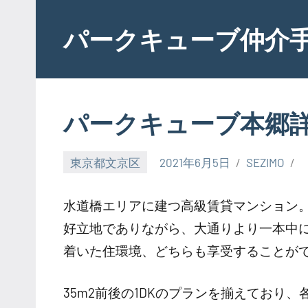
Skip
to
パークキューブ仲介
content
パークキューブ本郷
東京都文京区
2021年6月5日
SEZIMO
水道橋エリアに建つ高級賃貸マンション
好立地でありながら、大通りより一本中
着いた住環境、どちらも享受することが
35m2前後の1DKのプランを揃えており