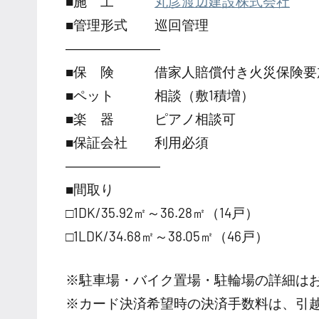
■施 工
丸彦渡辺建設株式会社
■管理形式 巡回管理
―――――――
■保 険 借家人賠償付き火災保険要
■ペット 相談（敷1積増）
■楽 器 ピアノ相談可
■保証会社 利用必須
―――――――
■間取り
□1DK/35.92㎡～36.28㎡（14戸）
□1LDK/34.68㎡～38.05㎡（46戸）
※駐車場・バイク置場・駐輪場の詳細は
※カード決済希望時の決済手数料は、引