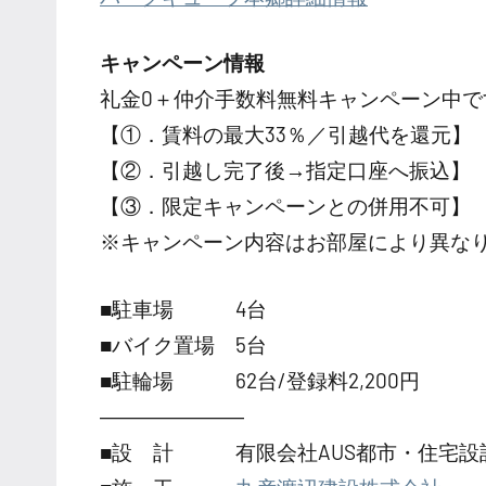
キャンペーン情報
礼金0
＋
仲介手数料無料
キャンペーン中で
【①．賃料の最大33％／引越代を還元】
【②．引越し完了後→指定口座へ振込】
【③．限定キャンペーンとの併用不可】
※キャンペーン内容はお部屋により異な
■駐車場 4台
■バイク置場 5台
■駐輪場 62台/登録料2,200円
―――――――
■設 計 有限会社AUS都市・住宅設