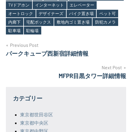
TVドアホン
インターネット
エレベーター
オートロック
デザイナーズ
バイク置き場
ペット可
Tags
内廊下
宅配ボックス
敷地内ゴミ置き場
防犯カメラ
駐車場
駐輪場
投
Previous Post
パークキューブ西新宿詳細情報
稿
ナ
Next Post
MFPR目黒タワー詳細情報
ビ
ゲ
カテゴリー
ー
シ
東京都世田谷区
東京都中央区
ョ
東京都中野区