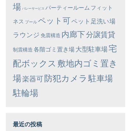
場
パーティールーム
フィット
バレーサービス
ペット可
ペット足洗い場
ネス
プール
内廊下
分譲賃貸
ラウンジ
免震構造
宅
大型駐車場
各階ゴミ置き場
制震構造
配ボックス
敷地内ゴミ置き
場
防犯カメラ
駐車場
楽器可
駐輪場
最近の投稿