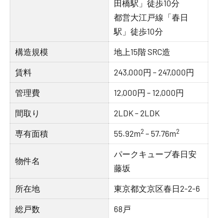
田橋駅」徒歩10分
都営大江戸線「春日
駅」徒歩10分
構造規模
地上15階 SRC造
賃料
243,000円 – 247,000円
管理費
12,000円 – 12,000円
間取り
2LDK – 2LDK
2
2
専有面積
55.92m
– 57.76m
パークキューブ春日安
物件名
藤坂
所在地
東京都文京区春日2-2-6
総戸数
68戸