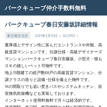
Skip
パークキューブ仲介手数料無料
to
content
パークキューブ春日安藤坂詳細情報
東京都文京区
2021年3月10日
SEZIMO
重厚感とデザイン性に富んだエントランスや外観、高
級賃貸マンションです。分譲仕様・高級デザイナーズ
マンションパークキューブ春日安藤坂。小型犬・猫も
ＯＫの嬉しいペット可物件です。
地上15階建ての総戸数68戸の高級賃貸マンション、分
譲クラスの造りと設備･仕様を備えた物件です。
1Kの間取りでも追い焚きバスやシステムキッチン、浴
室換気乾燥機なども実装しております。
インターネット使用料無料で月々は経済的です。