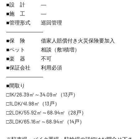
■設 計 ―
■施 工 ―
■管理形式 巡回管理
―――――――
■保 険 借家人賠償付き火災保険要加入
■ペット 相談（敷1積増）
■楽 器 不可
■保証会社 利用必須
―――――――
■間取り
□1K/26.39㎡～34.09㎡（13戸）
□1LDK/41.98㎡（13戸）
□2LDK/55.92㎡～68.94㎡（28戸）
□3LDK/65.16㎡～68.94㎡（14戸）