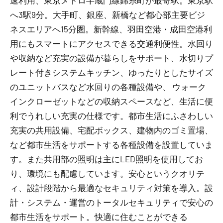
速利用、東京メトロ半蔵門線錦糸町が最寄駅。東京駅
へ3駅9分。大手町、銀座、新橋など都心部主要ビジ
ネスエリアへ15分圏。新幹線、羽田空港・成田空港利
用にもスマートにアクセスできる交通利便性。水回り
や収納など充実の設備が暮らしをサポート、水切りプ
レート付きシステムキッチン、ゆったりとしたサイズ
のユニットバスなど水回りの各種設備や、 ウォーク
インクローゼットなどの収納スペースなど、生活に便
利でうれしい充実の仕様です。都市生活にふさわしい
充実の共用設備、宅配ボックス、建物内のゴミ置場、
など都市生活をサポートする各種設備を設置していま
す。また共用部の照明は主にLED照明を使用してお
り、環境にも配慮しています。安心というクオリテ
ィ、設計段階から最適なセキュリティ対策を導入。設
計・システム・運営のトータルセキュリティで安心の
都市生活をサポート。快適に住むことができる