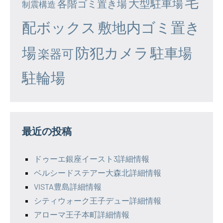
宅
大型駐車場
各階ゴミ置き場
制震構造
配ボックス
敷地内ゴミ置き
場
防犯カメラ
駐車場
楽器可
駐輪場
最近の投稿
ドゥーエ銀座イースト3詳細情報
ベルシードステアー大森北詳細情報
VISTA豊島詳細情報
シティウォーク王子デュー詳細情報
アローマ王子本町詳細情報