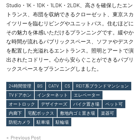
Studio・1K・1DK・1LDK・2LDK、高さを確保したエン
トランス、布団を収納できるクローゼット、東京スカ
イツリーを臨むリビングやユニットバス。住むほどに
その魅力を体感いただけるプランニングです。緩やか
な時間が流れるパブリックスペース、ソファやデスク
を配置した光溢れるエントランス。照明とアートで演
出されたコドリー。心から安らぐことができるパブリ
ックスペースをプランニングしました。
24時間管理
BS
CATV
CS
REIT系ブランドマンション
TVドアホン
インターネット
エレベーター
オートロック
デザイナーズ
バイク置き場
ペット可
Tags
内廊下
宅配ボックス
敷地内ゴミ置き場
楽器可
防犯カメラ
駐車場
駐輪場
投
Previous Post