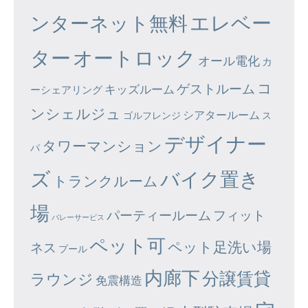
エレベー
ンターネット無料
ター
オートロック
オール電化
カ
コ
ゲストルーム
キッズルーム
ーシェアリング
ンシェルジュ
シアタールーム
ゴルフレンジ
ス
デザイナー
タワーマンション
パ
ズ
バイク置き
トランクルーム
場
パーティールーム
フィット
バレーサービス
ペット可
ペット足洗い場
ネス
プール
内廊下
分譲賃貸
ラウンジ
免震構造