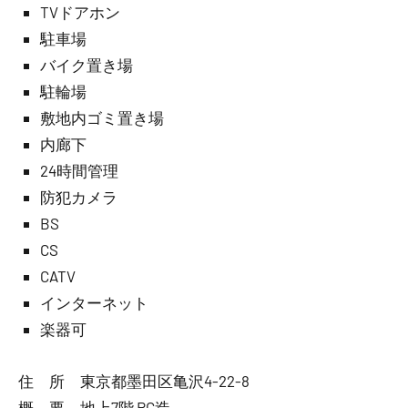
TVドアホン
駐車場
バイク置き場
駐輪場
敷地内ゴミ置き場
内廊下
24時間管理
防犯カメラ
BS
CS
CATV
インターネット
楽器可
住 所 東京都墨田区亀沢4-22-8
概 要 地上7階 RC造