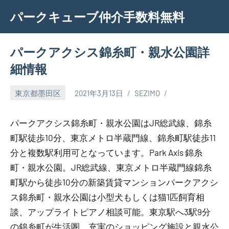
Skip
パークキューブ仲介手数料無料
to
content
パークアクシス錦糸町・親水公園詳
細情報
東京都墨田区
2021年3月13日
SEZIMO
パークアクシス錦糸町・親水公園はJR総武線、錦糸
町駅徒歩10分、東京メトロ半蔵門線、錦糸町駅徒歩11
分と複数駅利用可となっています。Park Axis 錦糸
町・親水公園。JR総武線、東京メトロ半蔵門線錦糸
町駅から徒歩10分の新築賃貸マンションパークアクシ
ス錦糸町・親水公園は小型犬もしくは猫1匹飼育相
談、アップライトピアノ相談可能。東京駅へ3駅9分
の錦糸町が生活圏。充実のショッピング施設と親水公