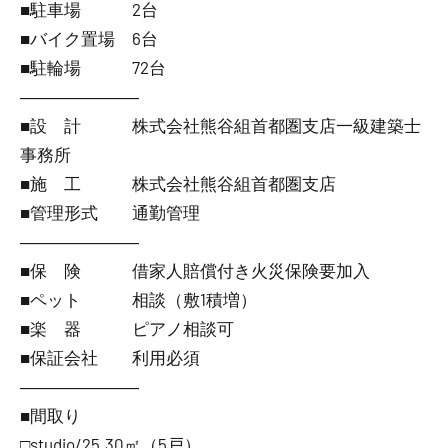
■駐車場 2台
■バイク置場 6台
■駐輪場 72台
―――――――
■設 計 株式会社熊谷組首都圏支店一級建築士
事務所
■施 工 株式会社熊谷組首都圏支店
■管理形式 通勤管理
―――――――
■保 険 借家人賠償付き火災保険要加入
■ペット 相談（敷1積増）
■楽 器 ピアノ相談可
■保証会社 利用必須
―――――――
■間取り
□studio/25.30㎡（5戸）