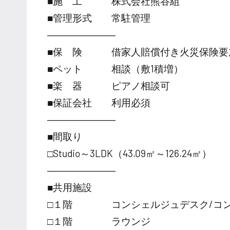
■施 工 株式会社熊谷組
■管理形式 常駐管理
―――――――
■保 険 借家人賠償付き火災保険要
■ペット 相談（敷1積増）
■楽 器 ピアノ相談可
■保証会社 利用必須
―――――――
■間取り
□Studio～3LDK（43.09㎡～126.24㎡）
―――――――
■共用施設
□１階 コンシェルジュデスク/コン
□１階 ラウンジ