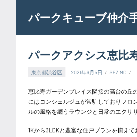
Skip
to
パークキューブ仲介
content
パークアクシス恵比
東京都渋谷区
2021年6月5日
SEZIMO
恵比寿ガーデンプレイス隣接の高台の丘
にはコンシェルジュが常駐しておりフロ
ルの風格を纏うラウンジと日常のエクサ
1Kから3LDKと豊富な住戸プランを揃