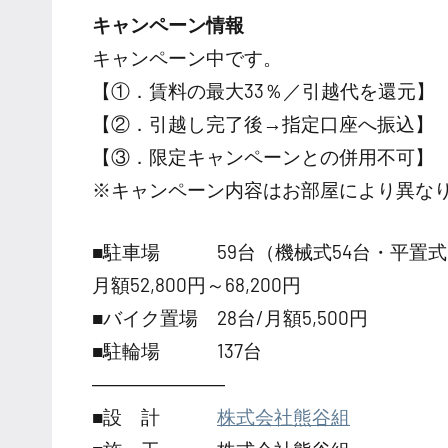
キャンペーン情報
キャンペーン中です。
【①．賃料の最大33％／引越代を還元】
【②．引越し完了後→指定口座へ振込】
【③．限定キャンペーンとの併用不可】
※キャンペーン内容はお部屋により異な
■駐車場 59台（機械式54台・平置式
月額52,800円～68,200円
■バイク置場 28台/月額5,500円
■駐輪場 137台
―――――――
■設 計
株式会社熊谷組