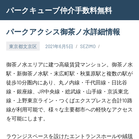
Skip
パークキューブ仲介手数料無料
to
content
パークアクシス御茶ノ水詳細情報
東京都文京区
2021年6月5日
SEZIMO
御茶ノ水エリアに建つ高級賃貸マンション。御茶ノ水
駅・新御茶ノ水駅・末広町駅・秋葉原駅と複数の駅が
徒歩10分圏内にあり、丸ノ内線・千代田線・日比谷
線・銀座線、JR中央線・総武線・山手線・京浜東北
線・上野東京ライン・つくばエクスプレスと合計10路
線が利用可能で、様々な主要都市への軽快なアクセス
を可能にします。
ラウンジスペースを設けたエントランスホールや絨毯