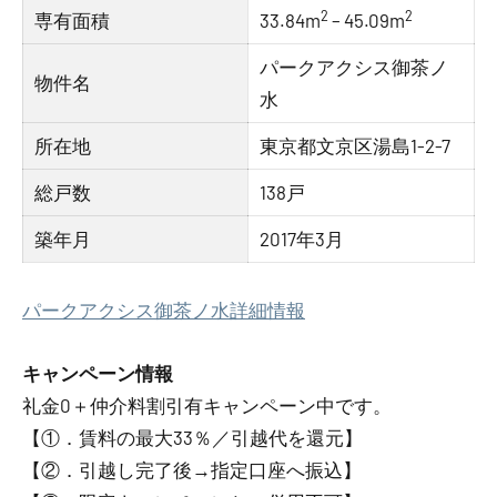
2
2
専有面積
33.84m
– 45.09m
パークアクシス御茶ノ
物件名
水
所在地
東京都文京区湯島1-2-7
総戸数
138戸
築年月
2017年3月
パークアクシス御茶ノ水詳細情報
キャンペーン情報
礼金0
＋
仲介料割引有
キャンペーン中です。
【①．賃料の最大33％／引越代を還元】
【②．引越し完了後→指定口座へ振込】