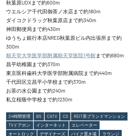
秋葉原UDXまで約600m
ウエルシア千代田御茶ノ水店まで約180m
ダイコクドラッグ秋葉原店まで約340m
神田郵便局まで約430m
ゆうちょ銀行本店NREG秋葉原ビル内出張所まで約
300m
順天堂大学医学部附属順天堂医院1号館
まで約680m
昌平幼稚園まで約370m
東京医科歯科大学医学部附属病院まで約440m
千代田区立昌平小学校まで約370m
お茶の水公園まで約240m
私立桜蔭中学校まで約1230m
24時間管理
BS
CATV
CS
REIT系ブランドマンション
TVドアホン
インターネット
エレベーター
オートロック
デザイナーズ
バイク置き場
ラウンジ