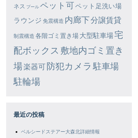
ペット可
ペット足洗い場
ネス
プール
内廊下
分譲賃貸
ラウンジ
免震構造
宅
大型駐車場
各階ゴミ置き場
制震構造
配ボックス
敷地内ゴミ置き
場
防犯カメラ
駐車場
楽器可
駐輪場
最近の投稿
ベルシードステアー大森北詳細情報