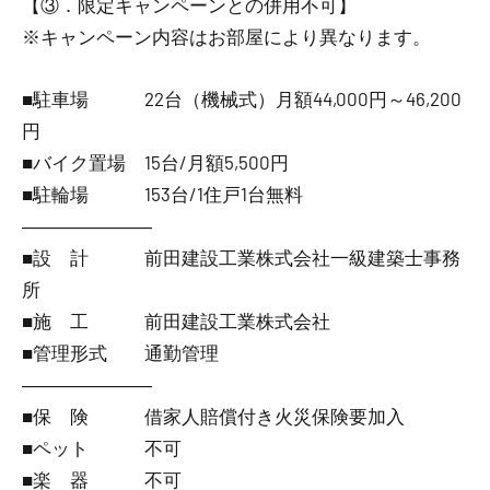
【③．限定キャンペーンとの併用不可】
※キャンペーン内容はお部屋により異なります。
■駐車場 22台（機械式）月額44,000円～46,200
円
■バイク置場 15台/月額5,500円
■駐輪場 153台/1住戸1台無料
―――――――
■設 計 前田建設工業株式会社一級建築士事務
所
■施 工 前田建設工業株式会社
■管理形式 通勤管理
―――――――
■保 険 借家人賠償付き火災保険要加入
■ペット 不可
■楽 器 不可