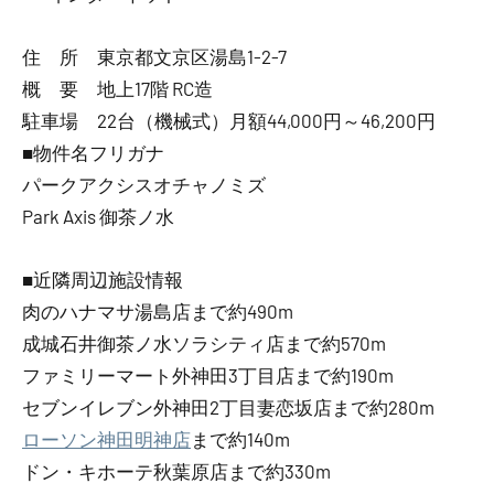
住 所 東京都文京区湯島1-2-7
概 要 地上17階 RC造
駐車場 22台（機械式）月額44,000円～46,200円
■物件名フリガナ
パークアクシスオチャノミズ
Park Axis 御茶ノ水
■近隣周辺施設情報
肉のハナマサ湯島店まで約490m
成城石井御茶ノ水ソラシティ店まで約570m
ファミリーマート外神田3丁目店まで約190m
セブンイレブン外神田2丁目妻恋坂店まで約280m
ローソン神田明神店
まで約140m
ドン・キホーテ秋葉原店まで約330m