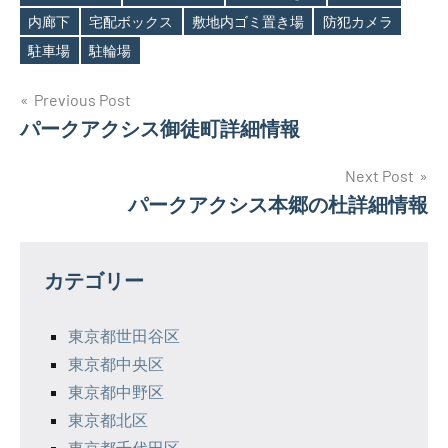
Tags
内廊下
宅配ボックス
敷地内ゴミ置き場
防犯カメラ
駐車場
駐輪場
投
Previous Post
パークアクシス御徒町詳細情報
稿
ナ
Next Post
パークアクシス本郷の杜詳細情報
ビ
ゲ
カテゴリー
ー
シ
東京都世田谷区
東京都中央区
ョ
東京都中野区
ン
東京都北区
東京都千代田区