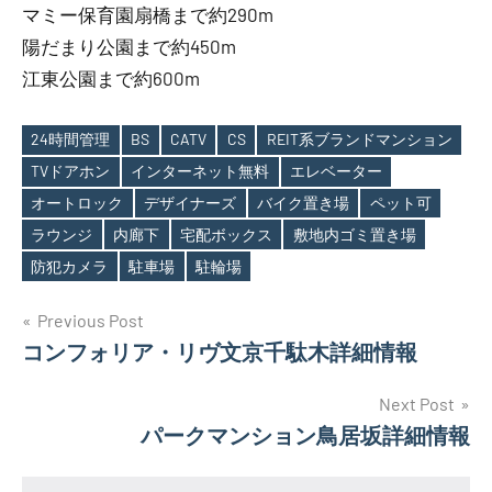
マミー保育園扇橋まで約290m
陽だまり公園まで約450m
江東公園まで約600m
24時間管理
BS
CATV
CS
REIT系ブランドマンション
TVドアホン
インターネット無料
エレベーター
オートロック
デザイナーズ
バイク置き場
ペット可
Tags
ラウンジ
内廊下
宅配ボックス
敷地内ゴミ置き場
防犯カメラ
駐車場
駐輪場
投
Previous Post
コンフォリア・リヴ文京千駄木詳細情報
稿
ナ
Next Post
パークマンション鳥居坂詳細情報
ビ