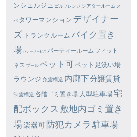
ンシェルジュ
シアタールーム
ゴルフレンジ
ス
デザイナー
タワーマンション
パ
ズ
バイク置き
トランクルーム
場
パーティールーム
フィット
バレーサービス
ペット可
ペット足洗い場
ネス
プール
内廊下
分譲賃貸
ラウンジ
免震構造
宅
大型駐車場
各階ゴミ置き場
制震構造
配ボックス
敷地内ゴミ置き
場
防犯カメラ
駐車場
楽器可