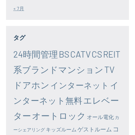
« 7月
タグ
24時間管理
BS
CATV
CS
REIT
系ブランドマンション
TV
ドアホン
イ
インターネット
エレベー
ンターネット無料
ター
オートロック
オール電化
カ
コ
ゲストルーム
キッズルーム
ーシェアリング