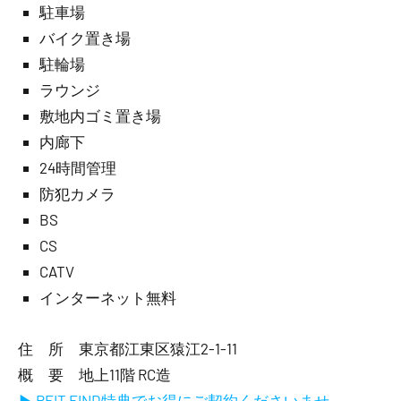
駐車場
バイク置き場
駐輪場
ラウンジ
敷地内ゴミ置き場
内廊下
24時間管理
防犯カメラ
BS
CS
CATV
インターネット無料
住 所 東京都江東区猿江2-1-11
概 要 地上11階 RC造
▶ REIT FIND特典でお得にご契約くださいませ。