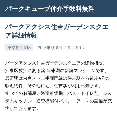
Skip
パークキューブ仲介手数料無料
to
content
パークアクシス住吉ガーデンスクエ
ア詳細情報
東京都江東区
2026年7月8日
SEZIMO
パークアクシス住吉ガーデンスクエアの建物概要。
江東区猿江にある築1年未満の新築マンションです。
最寄駅は東京メトロ半蔵門線の住吉駅から徒歩4分の
駅近物件。その他にも、住吉駅が利用出来ます。
すべてのお部屋に浴室乾燥機、バス・トイレ別、シス
テムキッチン、追焚機能付バス、エアコンの設備が充
実しております。