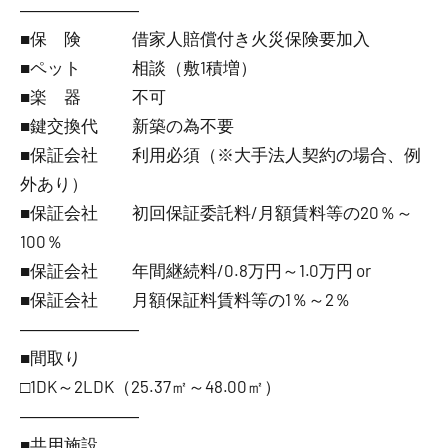
―――――――
■保 険 借家人賠償付き火災保険要加入
■ペット 相談（敷1積増）
■楽 器 不可
■鍵交換代 新築の為不要
■保証会社 利用必須（※大手法人契約の場合、例
外あり）
■保証会社 初回保証委託料/月額賃料等の20％～
100％
■保証会社 年間継続料/0.8万円～1.0万円 or
■保証会社 月額保証料賃料等の1％～2％
―――――――
■間取り
□1DK～2LDK（25.37㎡～48.00㎡）
―――――――
■共用施設