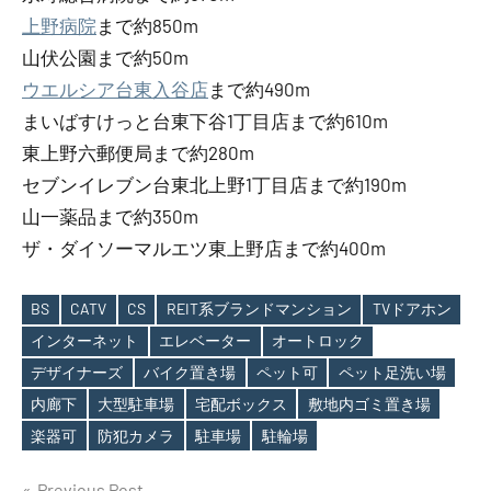
上野病院
まで約850m
山伏公園まで約50m
ウエルシア台東入谷店
まで約490m
まいばすけっと台東下谷1丁目店まで約610m
東上野六郵便局まで約280m
セブンイレブン台東北上野1丁目店まで約190m
山一薬品まで約350m
ザ・ダイソーマルエツ東上野店まで約400m
BS
CATV
CS
REIT系ブランドマンション
TVドアホン
インターネット
エレベーター
オートロック
デザイナーズ
バイク置き場
ペット可
ペット足洗い場
Tags
内廊下
大型駐車場
宅配ボックス
敷地内ゴミ置き場
楽器可
防犯カメラ
駐車場
駐輪場
Previous Post