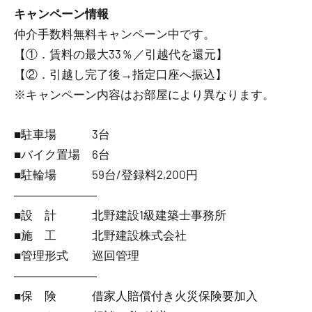
キャンペーン情報
仲介手数料無料
キャンペーン中です。
【①．賃料の最大33％／引越代を還元】
【②．引越し完了後→指定口座へ振込】
※キャンペーン内容はお部屋により異なります。
■駐車場 3台
■バイク置場 6台
■駐輪場 59台/登録料2,200円
―――――――
■設 計 北野建設1級建築士事務所
■施 工 北野建設株式会社
■管理形式 巡回管理
―――――――
■保 険 借家人賠償付き火災保険要加入