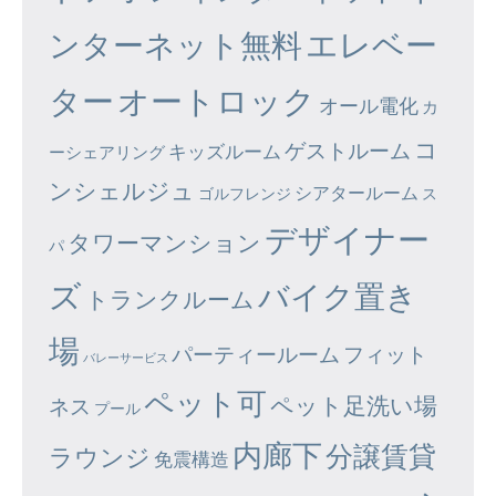
エレベー
ンターネット無料
ター
オートロック
オール電化
カ
コ
ゲストルーム
キッズルーム
ーシェアリング
ンシェルジュ
シアタールーム
ゴルフレンジ
ス
デザイナー
タワーマンション
パ
ズ
バイク置き
トランクルーム
場
パーティールーム
フィット
バレーサービス
ペット可
ペット足洗い場
ネス
プール
内廊下
分譲賃貸
ラウンジ
免震構造