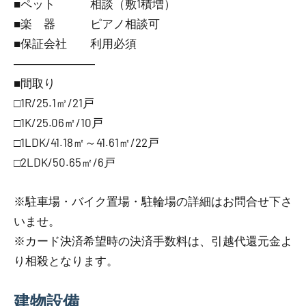
■ペット 相談（敷1積増）
■楽 器 ピアノ相談可
■保証会社 利用必須
―――――――
■間取り
□1R/25.1㎡/21戸
□1K/25.06㎡/10戸
□1LDK/41.18㎡～41.61㎡/22戸
□2LDK/50.65㎡/6戸
※駐車場・バイク置場・駐輪場の詳細はお問合せ下さ
いませ。
※カード決済希望時の決済手数料は、引越代還元金よ
り相殺となります。
建物設備