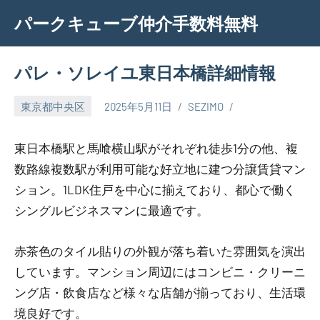
Skip
パークキューブ仲介手数料無料
to
content
パレ・ソレイユ東日本橋詳細情報
東京都中央区
2025年5月11日
SEZIMO
東日本橋駅と馬喰横山駅がそれぞれ徒歩1分の他、複
数路線複数駅が利用可能な好立地に建つ分譲賃貸マン
ション。1LDK住戸を中心に揃えており、都心で働く
シングルビジネスマンに最適です。
赤茶色のタイル貼りの外観が落ち着いた雰囲気を演出
しています。マンション周辺にはコンビニ・クリーニ
ング店・飲食店など様々な店舗が揃っており、生活環
境良好です。