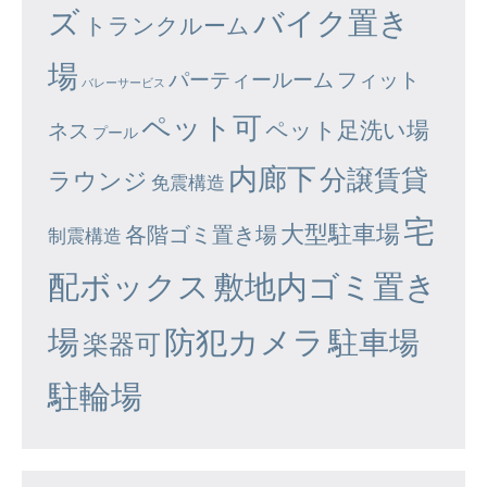
ズ
バイク置き
トランクルーム
場
パーティールーム
フィット
バレーサービス
ペット可
ペット足洗い場
ネス
プール
内廊下
分譲賃貸
ラウンジ
免震構造
宅
大型駐車場
各階ゴミ置き場
制震構造
配ボックス
敷地内ゴミ置き
場
防犯カメラ
駐車場
楽器可
駐輪場