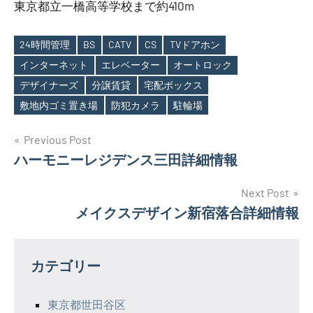
東京都立一橋高等学校まで約410m
24時間管理
BS
CATV
CS
TVドアホン
インターネット
エレベーター
オートロック
Tags
デザイナーズ
分譲賃貸
宅配ボックス
敷地内ゴミ置き場
防犯カメラ
駐輪場
投
Previous Post
ハーモニーレジデンス三田詳細情報
稿
ナ
Next Post
メイクスデザイン新宿落合詳細情報
ビ
ゲ
カテゴリー
ー
シ
東京都世田谷区