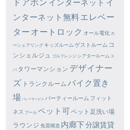
ドアホン
イ
インターネット
エレベー
ンターネット無料
ター
オートロック
オール電化
カ
コ
ゲストルーム
キッズルーム
ーシェアリング
ンシェルジュ
シアタールーム
ゴルフレンジ
ス
デザイナー
タワーマンション
パ
ズ
バイク置き
トランクルーム
場
パーティールーム
フィット
バレーサービス
ペット可
ペット足洗い場
ネス
プール
内廊下
分譲賃貸
ラウンジ
免震構造