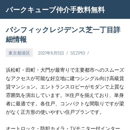
Skip
パークキューブ仲介手数料無料
to
content
パシフィックレジデンス芝一丁目詳
細情報
東京都港区
2021年6月5日
SEZIMO
浜松町・田町・大門が最寄りで主要都市へのスムーズ
なアクセスが可能な好立地に建つシングル向け高級賃
貸マンション。エントランスロビーがモダンで上質な
雰囲気を演出しています。1K住戸を揃えており、単身
者に最適です。各住戸、コンパクトな間取りですが梁
がなく正方形の使いやすい住戸プランです。
オートロック・防犯カメラ・TVモニター付インター