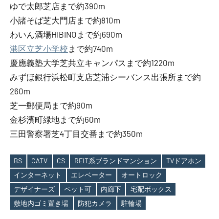
ゆで太郎芝店まで約390m
小諸そば芝大門店まで約810m
わいん酒場HIBINOまで約690m
港区立芝小学校
まで約740m
慶應義塾大学芝共立キャンパスまで約1220m
みずほ銀行浜松町支店芝浦シーバンス出張所まで約
260m
芝一郵便局まで約90m
金杉濱町緑地まで約60m
三田警察署芝4丁目交番まで約350m
BS
CATV
CS
REIT系ブランドマンション
TVドアホン
インターネット
エレベーター
オートロック
Tags
デザイナーズ
ペット可
内廊下
宅配ボックス
敷地内ゴミ置き場
防犯カメラ
駐輪場