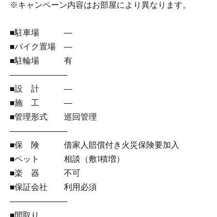
※キャンペーン内容はお部屋により異なります。
■駐車場 ―
■バイク置場 ―
■駐輪場 有
―――――――
■設 計 ―
■施 工 ―
■管理形式 巡回管理
―――――――
■保 険 借家人賠償付き火災保険要加入
■ペット 相談（敷1積増）
■楽 器 不可
■保証会社 利用必須
―――――――
■間取り