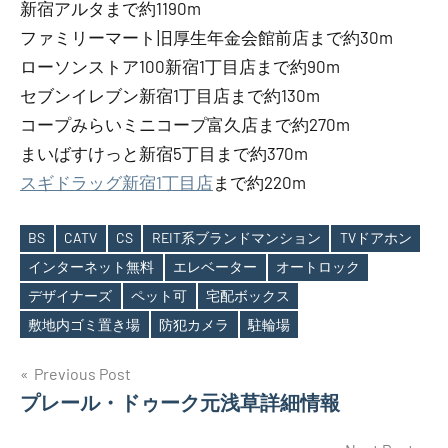
新宿アルタまで約1190m
ファミリーマート旧厚生年金会館前店まで約30m
ローソンストア100新宿1丁目店まで約90m
セブンイレブン新宿1丁目店まで約130m
コープみらいミニコープ富久店まで約270m
まいばすけっと新宿5丁目まで約370m
スギドラッグ新宿1丁目店
まで約220m
BS
CATV
CS
REIT系ブランドマンション
TVドアホン
インターネット無料
エレベーター
オートロック
Tags
デザイナーズ
ペット可
宅配ボックス
敷地内ゴミ置き場
防犯カメラ
駐輪場
投
Previous Post
プレール・ドゥーク元浅草詳細情報
稿