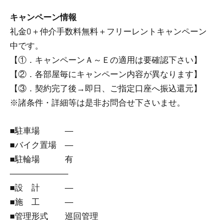
キャンペーン情報
礼金0
＋
仲介手数料無料
＋
フリーレント
キャンペーン
中です。
【①．キャンペーンＡ～Ｅの適用は要確認下さい】
【②．各部屋毎にキャンペーン内容が異なります】
【③．契約完了後→即日、ご指定口座へ振込還元】
※諸条件・詳細等は是非お問合せ下さいませ。
■駐車場 ―
■バイク置場 ―
■駐輪場 有
―――――――
■設 計 ―
■施 工 ―
■管理形式 巡回管理