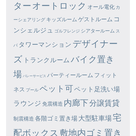
ター
オートロック
オール電化
カ
コ
ゲストルーム
キッズルーム
ーシェアリング
ンシェルジュ
シアタールーム
ゴルフレンジ
ス
デザイナー
タワーマンション
パ
ズ
バイク置き
トランクルーム
場
パーティールーム
フィット
バレーサービス
ペット可
ペット足洗い場
ネス
プール
内廊下
分譲賃貸
ラウンジ
免震構造
宅
大型駐車場
各階ゴミ置き場
制震構造
配ボックス
敷地内ゴミ置き