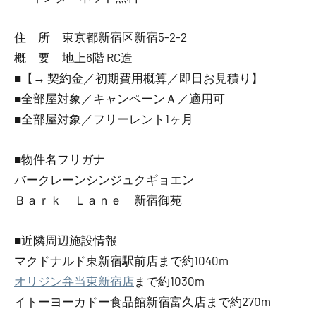
住 所 東京都新宿区新宿5-2-2
概 要 地上6階 RC造
■【→ 契約金／初期費用概算／即日お見積り】
■全部屋対象／キャンペーンＡ／適用可
■全部屋対象／フリーレント1ヶ月
■物件名フリガナ
バークレーンシンジュクギョエン
Ｂａｒｋ Ｌａｎｅ 新宿御苑
■近隣周辺施設情報
マクドナルド東新宿駅前店まで約1040m
オリジン弁当東新宿店
まで約1030m
イトーヨーカドー食品館新宿富久店まで約270m