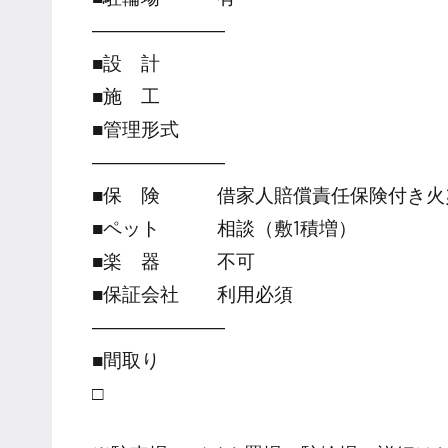
―――――――
■設 計
■施 工
■管理形式
―――――――
■保 険 借家人賠償責任保険付き火
■ペット 相談（敷1積増）
■楽 器 不可
■保証会社 利用必須
―――――――
■間取り
□