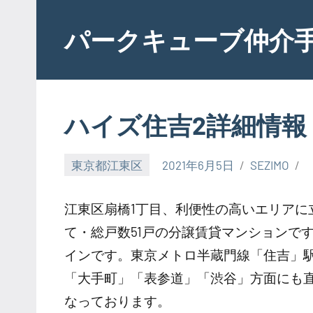
Skip
to
パークキューブ仲介
content
ハイズ住吉2詳細情報
東京都江東区
2021年6月5日
SEZIMO
江東区扇橋1丁目、利便性の高いエリアに立地す
て・総戸数51戸の分譲賃貸マンションで
インです。東京メトロ半蔵門線「住吉」駅
「大手町」「表参道」「渋谷」方面にも
なっております。