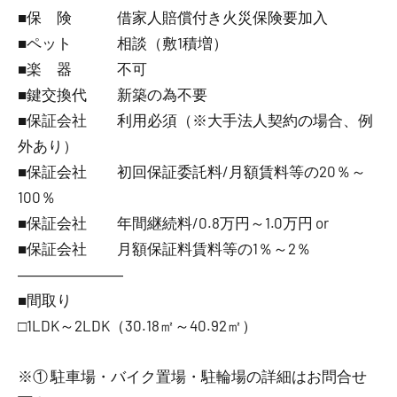
■保 険 借家人賠償付き火災保険要加入
■ペット 相談（敷1積増）
■楽 器 不可
■鍵交換代 新築の為不要
■保証会社 利用必須（※大手法人契約の場合、例
外あり）
■保証会社 初回保証委託料/月額賃料等の20％～
100％
■保証会社 年間継続料/0.8万円～1.0万円 or
■保証会社 月額保証料賃料等の1％～2％
―――――――
■間取り
□1LDK～2LDK（30.18㎡～40.92㎡）
※① 駐車場・バイク置場・駐輪場の詳細はお問合せ