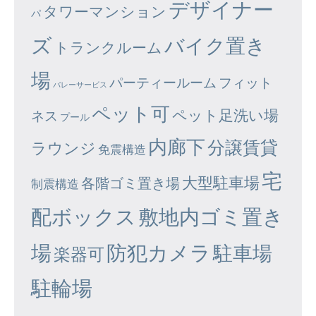
デザイナー
タワーマンション
パ
ズ
バイク置き
トランクルーム
場
パーティールーム
フィット
バレーサービス
ペット可
ペット足洗い場
ネス
プール
内廊下
分譲賃貸
ラウンジ
免震構造
宅
大型駐車場
各階ゴミ置き場
制震構造
配ボックス
敷地内ゴミ置き
場
防犯カメラ
駐車場
楽器可
駐輪場