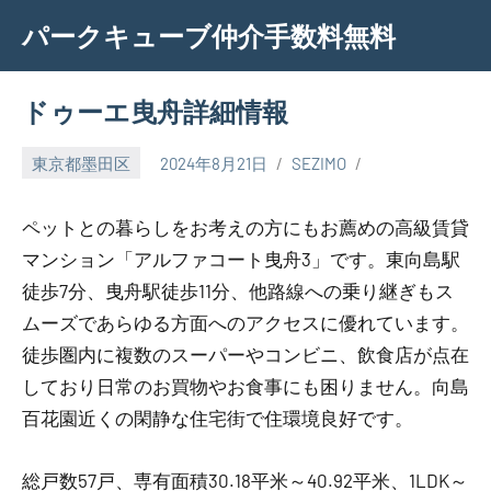
Skip
パークキューブ仲介手数料無料
to
content
ドゥーエ曳舟詳細情報
東京都墨田区
2024年8月21日
SEZIMO
ペットとの暮らしをお考えの方にもお薦めの高級賃貸
マンション「アルファコート曳舟3」です。東向島駅
徒歩7分、曳舟駅徒歩11分、他路線への乗り継ぎもス
ムーズであらゆる方面へのアクセスに優れています。
徒歩圏内に複数のスーパーやコンビニ、飲食店が点在
しており日常のお買物やお食事にも困りません。向島
百花園近くの閑静な住宅街で住環境良好です。
総戸数57戸、専有面積30.18平米～40.92平米、1LDK～