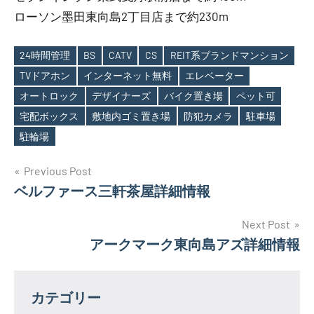
ローソン墨田東向島2丁目店まで約230m
24時間管理
BS
CATV
CS
REIT系ブランドマンション
TVドアホン
インターネット無料
エレベーター
オートロック
デザイナーズ
バイク置き場
ペット可
Tags
宅配ボックス
敷地内ゴミ置き場
防犯カメラ
駐車場
駐輪場
投
Previous Post
ベルファース三軒茶屋詳細情報
稿
ナ
Next Post
アークマーク東向島アズ詳細情報
ビ
ゲ
カテゴリー
ー