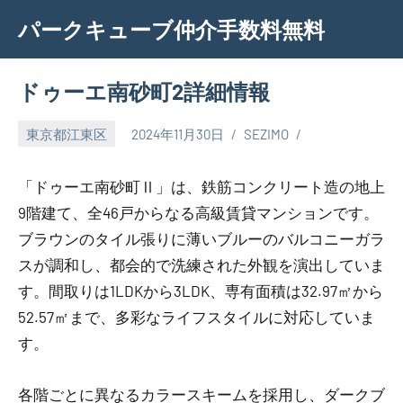
Skip
パークキューブ仲介手数料無料
to
content
ドゥーエ南砂町2詳細情報
東京都江東区
2024年11月30日
SEZIMO
「ドゥーエ南砂町Ⅱ」は、鉄筋コンクリート造の地上
9階建て、全46戸からなる高級賃貸マンションです。
ブラウンのタイル張りに薄いブルーのバルコニーガラ
スが調和し、都会的で洗練された外観を演出していま
す。間取りは1LDKから3LDK、専有面積は32.97㎡から
52.57㎡まで、多彩なライフスタイルに対応していま
す。
各階ごとに異なるカラースキームを採用し、ダークブ