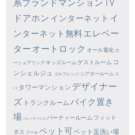
系ブランドマンション
TV
ドアホン
イ
インターネット
エレベー
ンターネット無料
ター
オートロック
オール電化
カ
コ
ゲストルーム
キッズルーム
ーシェアリング
ンシェルジュ
シアタールーム
ゴルフレンジ
ス
デザイナー
タワーマンション
パ
ズ
バイク置き
トランクルーム
場
パーティールーム
フィット
バレーサービス
ペット可
ペット足洗い場
ネス
プール