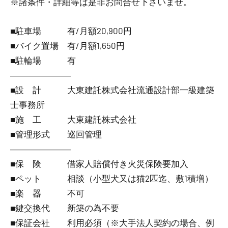
※諸条件・詳細等は是非お問合せ下さいませ。
■駐車場 有/月額20,900円
■バイク置場 有/月額1,650円
■駐輪場 有
―――――――
■設 計 大東建託株式会社流通設計部一級建築
士事務所
■施 工 大東建託株式会社
■管理形式 巡回管理
―――――――
■保 険 借家人賠償付き火災保険要加入
■ペット 相談（小型犬又は猫2匹迄、敷1積増）
■楽 器 不可
■鍵交換代 新築の為不要
■保証会社 利用必須（※大手法人契約の場合、例