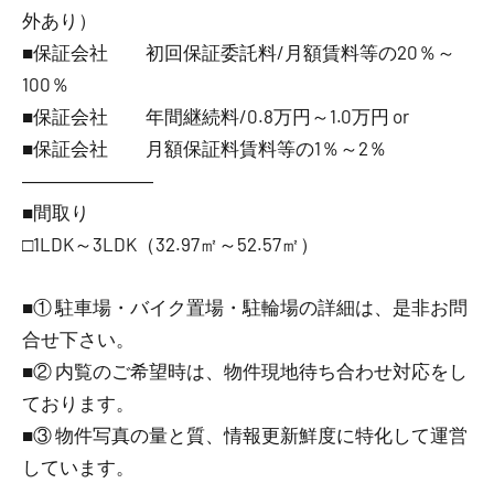
外あり）
■保証会社 初回保証委託料/月額賃料等の20％～
100％
■保証会社 年間継続料/0.8万円～1.0万円 or
■保証会社 月額保証料賃料等の1％～2％
―――――――
■間取り
□1LDK～3LDK（32.97㎡～52.57㎡）
■① 駐車場・バイク置場・駐輪場の詳細は、是非お問
合せ下さい。
■② 内覧のご希望時は、物件現地待ち合わせ対応をし
ております。
■③ 物件写真の量と質、情報更新鮮度に特化して運営
しています。