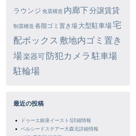
内廊下
分譲賃貸
ラウンジ
免震構造
宅
大型駐車場
各階ゴミ置き場
制震構造
配ボックス
敷地内ゴミ置き
場
防犯カメラ
駐車場
楽器可
駐輪場
最近の投稿
ドゥーエ銀座イースト3詳細情報
ベルシードステアー大森北詳細情報