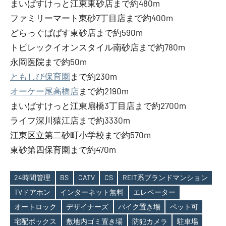
まいばすけっと江東東砂店まで約480m
ファミリーマート東砂7丁目店まで約400m
どらっぐぱぱす東砂店まで約590m
トピレックイオンスタイル南砂店まで約780m
永岡医院まで約50m
ともしび保育園
まで約230m
オーケー尾高橋店
まで約2190m
まいばすけっと江東扇橋3丁目店まで約2700m
ライフ深川猿江店まで約3330m
江東区立第二砂町小学校まで約570m
東砂第四保育園まで約470m
24時間管理
BS
CATV
CS
REIT系ブランドマンション
TVドアホン
インターネット無料
エレベーター
オートロック
デザイナーズ
バイク置き場
ペット可
Tags
宅配ボックス
敷地内ゴミ置き場
防犯カメラ
駐車場