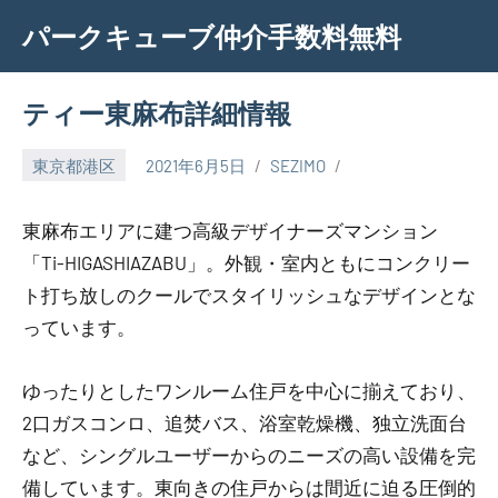
Skip
パークキューブ仲介手数料無料
to
content
ティー東麻布詳細情報
東京都港区
2021年6月5日
SEZIMO
東麻布エリアに建つ高級デザイナーズマンション
「Ti-HIGASHIAZABU」。外観・室内ともにコンクリー
ト打ち放しのクールでスタイリッシュなデザインとな
っています。
ゆったりとしたワンルーム住戸を中心に揃えており、
2口ガスコンロ、追焚バス、浴室乾燥機、独立洗面台
など、シングルユーザーからのニーズの高い設備を完
備しています。東向きの住戸からは間近に迫る圧倒的