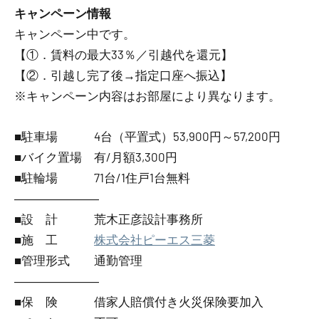
キャンペーン情報
キャンペーン中です。
【①．賃料の最大33％／引越代を還元】
【②．引越し完了後→指定口座へ振込】
※キャンペーン内容はお部屋により異なります。
■駐車場 4台（平置式）53,900円～57,200円
■バイク置場 有/月額3,300円
■駐輪場 71台/1住戸1台無料
―――――――
■設 計 荒木正彦設計事務所
■施 工
株式会社ピーエス三菱
■管理形式 通勤管理
―――――――
■保 険 借家人賠償付き火災保険要加入