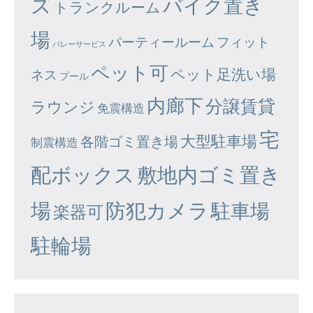
ズ
バイク置き
トランクルーム
場
パーティールーム
フィット
バレーサービス
ペット可
ペット足洗い場
ネス
プール
内廊下
分譲賃貸
ラウンジ
免震構造
宅
大型駐車場
各階ゴミ置き場
制震構造
配ボックス
敷地内ゴミ置き
場
防犯カメラ
駐車場
楽器可
駐輪場