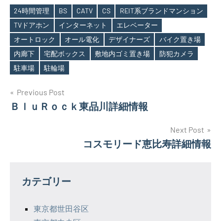
24時間管理
BS
CATV
CS
REIT系ブランドマンション
TVドアホン
インターネット
エレベーター
オートロック
オール電化
デザイナーズ
バイク置き場
Tags
内廊下
宅配ボックス
敷地内ゴミ置き場
防犯カメラ
駐車場
駐輪場
投
Previous Post
ＢｌｕＲｏｃｋ東品川詳細情報
稿
ナ
Next Post
コスモリード恵比寿詳細情報
ビ
ゲ
カテゴリー
ー
シ
東京都世田谷区