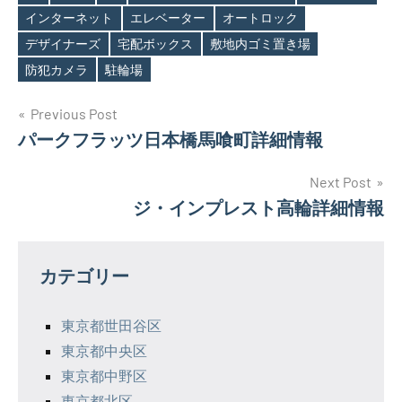
インターネット
エレベーター
オートロック
Tags
デザイナーズ
宅配ボックス
敷地内ゴミ置き場
防犯カメラ
駐輪場
投
Previous Post
パークフラッツ日本橋馬喰町詳細情報
稿
ナ
Next Post
ジ・インプレスト高輪詳細情報
ビ
ゲ
カテゴリー
ー
シ
東京都世田谷区
東京都中央区
ョ
東京都中野区
ン
東京都北区