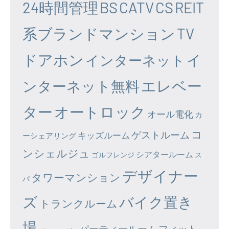
24時間管理
BS
CATV
CS
REIT
系ブランドマンション
TV
ドアホン
イ
インターネット
エレベー
ンターネット無料
ター
オートロック
オール電化
カ
コ
ゲストルーム
キッズルーム
ーシェアリング
ンシェルジュ
シアタールーム
ゴルフレンジ
ス
デザイナー
タワーマンション
パ
ズ
バイク置き
トランクルーム
場
パーティールーム
フィット