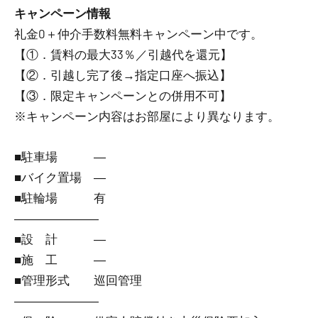
キャンペーン情報
礼金0
＋
仲介手数料無料
キャンペーン中です。
【①．賃料の最大33％／引越代を還元】
【②．引越し完了後→指定口座へ振込】
【③．限定キャンペーンとの併用不可】
※キャンペーン内容はお部屋により異なります。
■駐車場 ―
■バイク置場 ―
■駐輪場 有
―――――――
■設 計 ―
■施 工 ―
■管理形式 巡回管理
―――――――