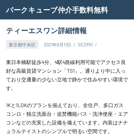
Skip
パークキューブ仲介手数料無料
to
content
ティーエスワン詳細情報
東京都中央区
2021年6月11日
SEZIMO
東日本橋駅徒歩4分、4駅4路線利用可能でアクセス良
好な高級賃貸マンション「TS1」。通りより中に入っ
ており交通量の少ない立地で静かで住みやすい環境で
す。
1Kと1LDKのプランを揃えており、全住戸、多口ガス
コンロ・独立洗面台・追焚機能バス・洗浄便座・エア
コンなどの充実した設備を備えています。内装はナチ
ュラルテイストのシンプルで明るい空間です。