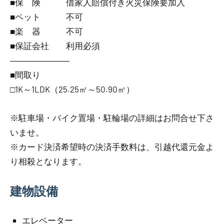
■保 険 借家人賠償付き火災保険要加入
■ペット 不可
■楽 器 不可
■保証会社 利用必須
―――――――
■間取り
□1K～1LDK（25.25㎡～50.90㎡）
※駐車場・バイク置場・駐輪場の詳細はお問合せ下さ
いませ。
※カード決済希望時の決済手数料は、引越代還元金よ
り相殺となります。
建物設備
エレベーター