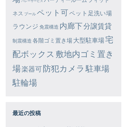
バレーサービス
ペット可
ペット足洗い場
ネス
プール
内廊下
分譲賃貸
ラウンジ
免震構造
宅
大型駐車場
各階ゴミ置き場
制震構造
配ボックス
敷地内ゴミ置き
場
防犯カメラ
駐車場
楽器可
駐輪場
最近の投稿