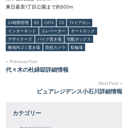
東日暮里1丁目公園まで約500m
24時間管理
BS
CATV
CS
TVドアホン
インターネット
エレベーター
オートロック
Tags
デザイナーズ
バイク置き場
宅配ボックス
敷地内ゴミ置き場
防犯カメラ
駐輪場
投
Previous Post
代々木の杜緑邸詳細情報
稿
ナ
Next Post
ピュアレジデンス小石川詳細情報
ビ
ゲ
カテゴリー
ー