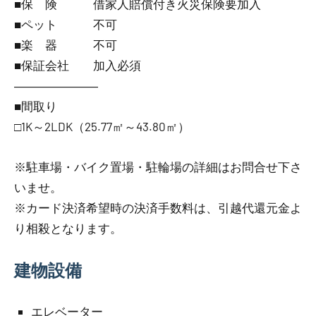
■保 険 借家人賠償付き火災保険要加入
■ペット 不可
■楽 器 不可
■保証会社 加入必須
―――――――
■間取り
□1K～2LDK（25.77㎡～43.80㎡）
※駐車場・バイク置場・駐輪場の詳細はお問合せ下さ
いませ。
※カード決済希望時の決済手数料は、引越代還元金よ
り相殺となります。
建物設備
エレベーター