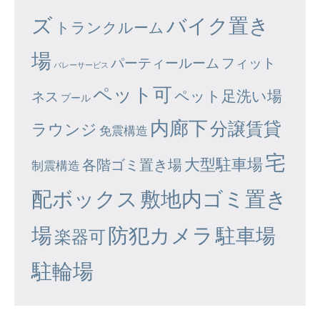
ズ
バイク置き
トランクルーム
場
パーティールーム
フィット
バレーサービス
ペット可
ペット足洗い場
ネス
プール
内廊下
分譲賃貸
ラウンジ
免震構造
宅
大型駐車場
各階ゴミ置き場
制震構造
配ボックス
敷地内ゴミ置き
場
防犯カメラ
駐車場
楽器可
駐輪場