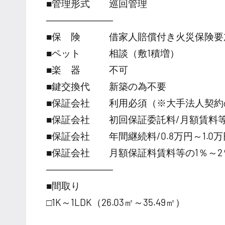
■管理形式 巡回管理
―――――――
■保 険 借家人賠償付き火災保険要
■ペット 相談（敷1積増）
■楽 器 不可
■鍵交換代 新築の為不要
■保証会社 利用必須（※大手法人契約
■保証会社 初回保証委託料/月額賃料等の
■保証会社 年間継続料/0.8万円～1.0万円
■保証会社 月額保証料賃料等の1％～2
―――――――
■間取り
□1K～1LDK（26.03㎡～35.49㎡）