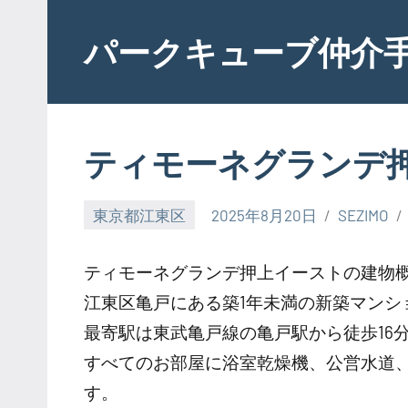
Skip
to
パークキューブ仲介
content
ティモーネグランデ
東京都江東区
2025年8月20日
SEZIMO
ティモーネグランデ押上イーストの建物
江東区亀戸にある築1年未満の新築マンシ
最寄駅は東武亀戸線の亀戸駅から徒歩16
すべてのお部屋に浴室乾燥機、公営水道
す。