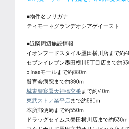
■物件名フリガナ
ティモーネグランデオシアゲイースト
■近隣周辺施設情報
イオンフードスタイル墨田横川店まで約46
セブンイレブン墨田横川5丁目店まで約63
olinasモールまで約880m
賛育会病院まで約890m
城東警察署天神橋交番
まで約410m
東武ストア業平店
まで約580m
本所郵便局まで約550m
ドラッグセイムス墨田横川店まで約530m
マクドナルド墨田文花オリンピック店まで約