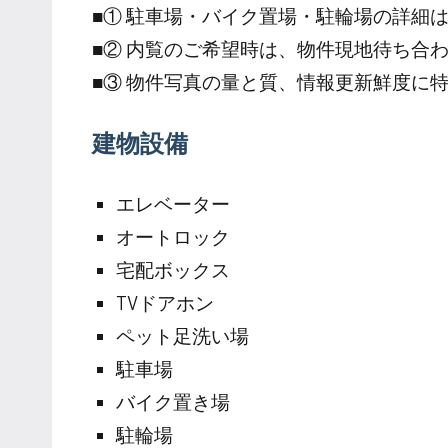
■① 駐車場・バイク置場・駐輪場の詳細
■② 内覧のご希望時は、物件現地待ち合
■③ 物件写真の量と質、情報更新鮮度に
建物設備
エレベーター
オートロック
宅配ボックス
TVドアホン
ペット足洗い場
駐車場
バイク置き場
駐輪場