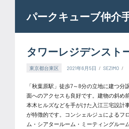
Skip
to
パークキューブ仲介
content
タワーレジデンスト
東京都台東区
2021年6月5日
SEZIMO
「秋葉原駅」徒歩7～8分の立地に建つ分
面へのアクセスも良好です。建物の斜め
本木ヒルズなどを手がけた入江三宅設計
が特徴的です。コンシェルジュによるフ
ム・シアタールーム・ミーティングルー