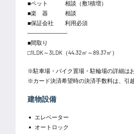
■ペット 相談（敷1積増）
■楽 器 相談
■保証会社 利用必須
―――――――
■間取り
□1LDK～3LDK（44.32㎡～89.37㎡）
※駐車場・バイク置場・駐輪場の詳細は
※カード決済希望時の決済手数料は、引
建物設備
エレベーター
オートロック