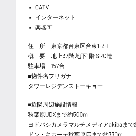
CATV
インターネット
楽器可
住 所 東京都台東区台東1-2-1
概 要 地上37階 地下1階 SRC造
駐車場 157台
■物件名フリガナ
タワーレジデンストーキョー
■近隣周辺施設情報
秋葉原UDXまで約500m
ヨドバシカメラマルチメディアakibaまで約
ドン・キホーテ秋葉原店まで約730m