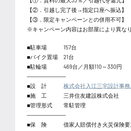
【①．賃料の最大33％／引越代を還元】
【②．引越し完了後→指定口座へ振込】
【③．限定キャンペーンとの併用不可】
※キャンペーン内容はお部屋により異な
■駐車場 157台
■バイク置場 21台
■駐輪場 469台／月額110～330円
―――――――
■設 計
株式会社入江三宅設計事務
■施 工 三井住友建設株式会社
■管理形式 常駐管理
―――――――
■保 険 借家人賠償付き火災保険要