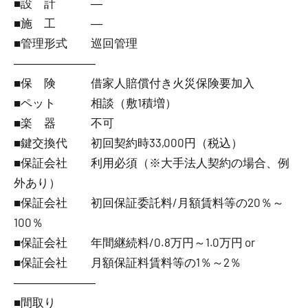
■設 計 ―
■施 工 ―
■管理形式 巡回管理
―――――――
■保 険 借家人賠償付き火災保険要加入
■ペット 相談（敷1積増）
■楽 器 不可
■鍵交換代 初回契約時33,000円（税込）
■保証会社 利用必須（※大手法人契約の場合、例
外あり）
■保証会社 初回保証委託料/月額賃料等の20％～
100％
■保証会社 年間継続料/0.8万円～1.0万円 or
■保証会社 月額保証料賃料等の1％～2％
―――――――
■間取り