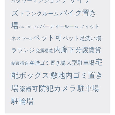
タワーマンション
パ
ズ
バイク置き
トランクルーム
場
パーティールーム
フィット
バレーサービス
ペット可
ペット足洗い場
ネス
プール
内廊下
分譲賃貸
ラウンジ
免震構造
宅
大型駐車場
各階ゴミ置き場
制震構造
配ボックス
敷地内ゴミ置き
場
防犯カメラ
駐車場
楽器可
駐輪場