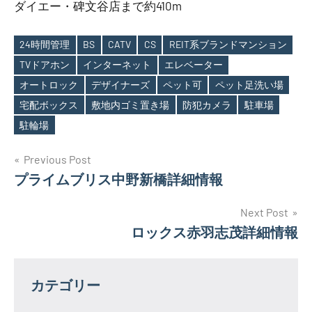
ダイエー・碑文谷店まで約410m
24時間管理
BS
CATV
CS
REIT系ブランドマンション
TVドアホン
インターネット
エレベーター
オートロック
デザイナーズ
ペット可
ペット足洗い場
Tags
宅配ボックス
敷地内ゴミ置き場
防犯カメラ
駐車場
駐輪場
投
Previous Post
プライムブリス中野新橋詳細情報
稿
ナ
Next Post
ロックス赤羽志茂詳細情報
ビ
ゲ
カテゴリー
ー