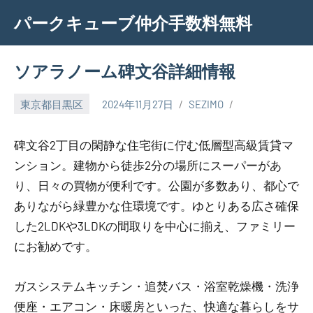
Skip
パークキューブ仲介手数料無料
to
content
ソアラノーム碑文谷詳細情報
東京都目黒区
2024年11月27日
SEZIMO
碑文谷2丁目の閑静な住宅街に佇む低層型高級賃貸マ
ンション。建物から徒歩2分の場所にスーパーがあ
り、日々の買物が便利です。公園が多数あり、都心で
ありながら緑豊かな住環境です。ゆとりある広さ確保
した2LDKや3LDKの間取りを中心に揃え、ファミリー
にお勧めです。
ガスシステムキッチン・追焚バス・浴室乾燥機・洗浄
便座・エアコン・床暖房といった、快適な暮らしをサ