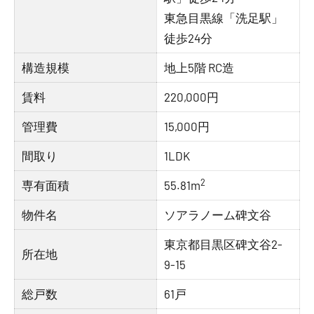
東急目黒線「洗足駅」
徒歩24分
構造規模
地上5階 RC造
賃料
220,000円
管理費
15,000円
間取り
1LDK
2
専有面積
55.81m
物件名
ソアラノーム碑文谷
東京都目黒区碑文谷2-
所在地
9-15
総戸数
61戸