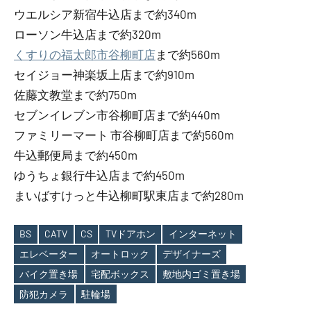
ウエルシア新宿牛込店まで約340m
ローソン牛込店まで約320m
くすりの福太郎市谷柳町店
まで約560m
セイジョー神楽坂上店まで約910m
佐藤文教堂まで約750m
セブンイレブン市谷柳町店まで約440m
ファミリーマート 市谷柳町店まで約560m
牛込郵便局まで約450m
ゆうちょ銀行牛込店まで約450m
まいばすけっと牛込柳町駅東店まで約280m
BS
CATV
CS
TVドアホン
インターネット
エレベーター
オートロック
デザイナーズ
Tags
バイク置き場
宅配ボックス
敷地内ゴミ置き場
防犯カメラ
駐輪場