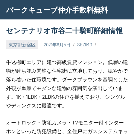
Skip
パークキューブ仲介手数料無料
to
content
センテナリオ市谷二十騎町詳細情報
東京都新宿区
2021年6月5日
SEZIMO
牛込柳町エリアに建つ高級賃貸マンション。低層の建
物が建ち並ぶ閑静な住宅街に立地しており、穏やかで
落ち着いた住環境です。ダークブラウンを基調とした
外観が重厚でモダンな建物の雰囲気を演出していま
す。1K・1LDK・2LDKの住戸を揃えており、シングル
やディンクスに最適です。
オートロック・防犯カメラ・TVモニター付インター
ホンといった防犯設備と、全住戸にガスシステムキッ