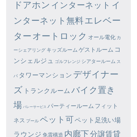
ドアホン
イ
インターネット
エレベー
ンターネット無料
ター
オートロック
オール電化
カ
コ
ゲストルーム
キッズルーム
ーシェアリング
ンシェルジュ
シアタールーム
ゴルフレンジ
ス
デザイナー
タワーマンション
パ
ズ
バイク置き
トランクルーム
場
パーティールーム
フィット
バレーサービス
ペット可
ペット足洗い場
ネス
プール
内廊下
分譲賃貸
ラウンジ
免震構造