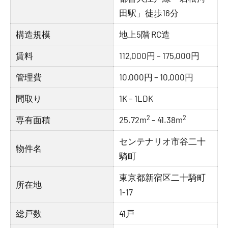
田駅」徒歩16分
構造規模
地上5階 RC造
賃料
112,000円 – 175,000円
管理費
10,000円 – 10,000円
間取り
1K – 1LDK
2
2
専有面積
25.72m
– 41.38m
センテナリオ市谷二十
物件名
騎町
東京都新宿区二十騎町
所在地
1-17
総戸数
41戸