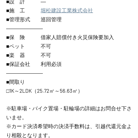
■設 計 ―
■施 工
堀松建設工業株式会社
■管理形式 巡回管理
―――――――
■保 険 借家人賠償付き火災保険要加入
■ペット 不可
■楽 器 不可
■保証会社 利用必須
―――――――
■間取り
□1K～2LDK（25.72㎡～56.63㎡）
※駐車場・バイク置場・駐輪場の詳細はお問合せ下さ
いませ。
※カード決済希望時の決済手数料は、引越代還元金よ
り相殺となります。