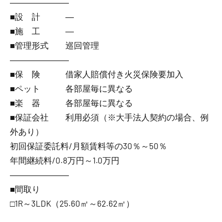
―――――――
■設 計 ―
■施 工 ―
■管理形式 巡回管理
―――――――
■保 険 借家人賠償付き火災保険要加入
■ペット 各部屋毎に異なる
■楽 器 各部屋毎に異なる
■保証会社 利用必須（※大手法人契約の場合、例
外あり）
初回保証委託料/月額賃料等の30％～50％
年間継続料/0.8万円～1.0万円
―――――――
■間取り
□1R～3LDK（25.60㎡～62.62㎡）