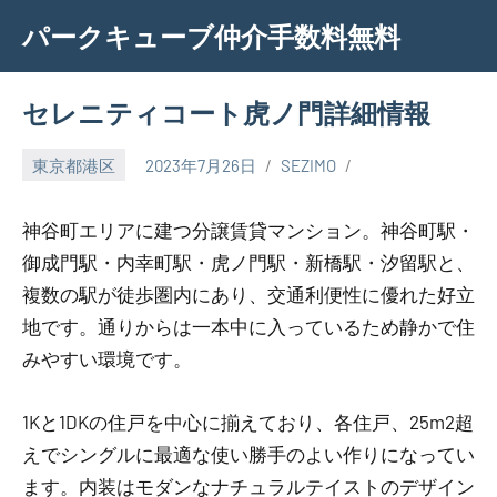
Skip
パークキューブ仲介手数料無料
to
content
セレニティコート虎ノ門詳細情報
東京都港区
2023年7月26日
SEZIMO
神谷町エリアに建つ分譲賃貸マンション。神谷町駅・
御成門駅・内幸町駅・虎ノ門駅・新橋駅・汐留駅と、
複数の駅が徒歩圏内にあり、交通利便性に優れた好立
地です。通りからは一本中に入っているため静かで住
みやすい環境です。
1Kと1DKの住戸を中心に揃えており、各住戸、25m2超
えでシングルに最適な使い勝手のよい作りになってい
ます。内装はモダンなナチュラルテイストのデザイン