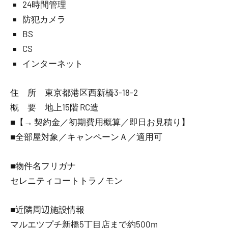
24時間管理
防犯カメラ
BS
CS
インターネット
住 所 東京都港区西新橋3-18-2
概 要 地上15階 RC造
■【→ 契約金／初期費用概算／即日お見積り】
■全部屋対象／キャンペーンＡ／適用可
■物件名フリガナ
セレニティコートトラノモン
■近隣周辺施設情報
マルエツプチ新橋5丁目店まで約500m