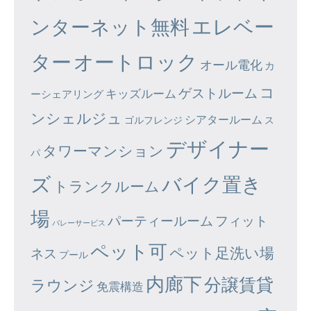
エレベー
ンターネット無料
ター
オートロック
オール電化
カ
コ
ゲストルーム
キッズルーム
ーシェアリング
ンシェルジュ
シアタールーム
ゴルフレンジ
ス
デザイナー
タワーマンション
パ
ズ
バイク置き
トランクルーム
場
パーティールーム
フィット
バレーサービス
ペット可
ペット足洗い場
ネス
プール
内廊下
分譲賃貸
ラウンジ
免震構造