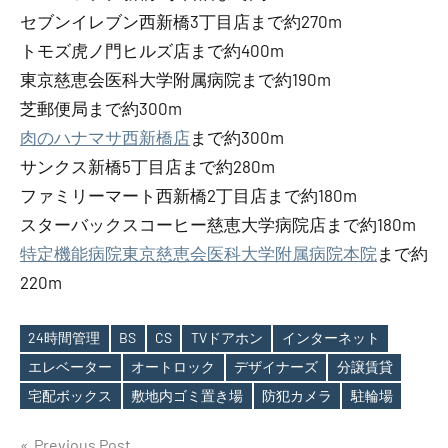
セブンイレブン西新橋3丁目店まで約270m
トモズ虎ノ門ヒルズ店まで約400m
東京慈恵会医科大学附属病院まで約190m
芝郵便局まで約300m
肉のハナマサ西新橋店
まで約300m
サンクス新橋5丁目店まで約280m
ファミリーマート西新橋2丁目店まで約180m
スターバックスコーヒー慈恵大学病院店まで約180m
特定機能病院東京慈恵会医科大学附属病院本院
まで約
220m
24時間管理
BS
CS
TVドアホン
インターネット
エレベーター
オートロック
デザイナーズ
分譲賃貸
Tags
宅配ボックス
敷地内ゴミ置き場
防犯カメラ
駐輪場
Previous Post