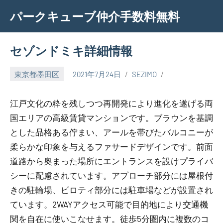
Skip
パークキューブ仲介手数料無料
to
content
セゾンドミキ詳細情報
東京都墨田区
2021年7月24日
SEZIMO
江戸文化の粋を残しつつ再開発により進化を遂げる両
国エリアの高級賃貸マンションです。ブラウンを基調
とした品格ある佇まい、アールを帯びたバルコニーが
柔らかな印象を与えるファサードデザインです。前面
道路から奥まった場所にエントランスを設けプライバ
シーに配慮されています。アプローチ部分には屋根付
きの駐輪場、ピロティ部分には駐車場などが設置され
ています。2WAYアクセス可能で目的地により交通機
関を自在に使いこなせます。徒歩5分圏内に複数のコ