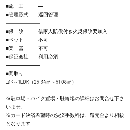
■施 工 ―
■管理形式 巡回管理
―――――――
■保 険 借家人賠償付き火災保険要加入
■ペット 不可
■楽 器 不可
■保証会社 利用必須
―――――――
■間取り
□1K～1LDK（25.34㎡～51.08㎡）
※駐車場・バイク置場・駐輪場の詳細はお問合せ下さ
いませ。
※カード決済希望時の決済手数料は、還元金より相殺
となります。