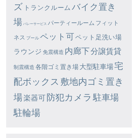
ズ
バイク置き
トランクルーム
場
パーティールーム
フィット
バレーサービス
ペット可
ペット足洗い場
ネス
プール
内廊下
分譲賃貸
ラウンジ
免震構造
宅
大型駐車場
各階ゴミ置き場
制震構造
配ボックス
敷地内ゴミ置き
場
防犯カメラ
駐車場
楽器可
駐輪場