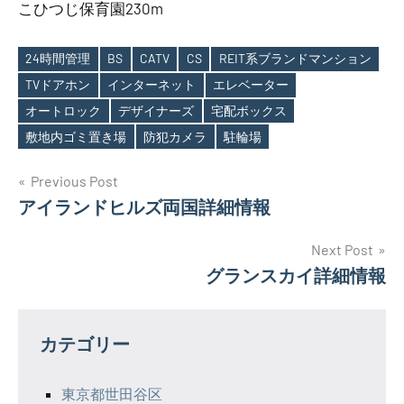
こひつじ保育園230m
24時間管理
BS
CATV
CS
REIT系ブランドマンション
TVドアホン
インターネット
エレベーター
Tags
オートロック
デザイナーズ
宅配ボックス
敷地内ゴミ置き場
防犯カメラ
駐輪場
投
Previous Post
アイランドヒルズ両国詳細情報
稿
ナ
Next Post
グランスカイ詳細情報
ビ
ゲ
カテゴリー
ー
シ
東京都世田谷区