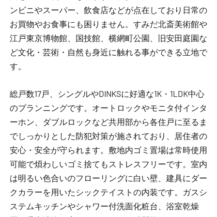
ンビニやスーパー、飲食店などが点在しており日常の
お買物やお食事にも困りません。すみだ北斎美術館や
江戸東京博物館、国技館、横網町公園、旧安田庭園な
ど文化・芸術・自然も身近に触れる事ができる立地で
す。
総戸数17戸、シングルやDINKSに好適な1K・1LDK中心
のプランニングです。オートロックやモニタ付インタ
ーホン、ダブルロックなど共用部から各住戸に至るま
でしっかりとした防犯対策が施されており、居住者の
安心・安全が守られます。敷地内ゴミ置場は常時使用
可能で煩わしいゴミ捨てもストレスフリーです。室内
は明るい色合いのフローリングに白い壁、建具にダー
クカラーを用いたシックテイストの内装です。ガスシ
ステムキッチンやシャワー付洗面化粧台、浴室乾燥