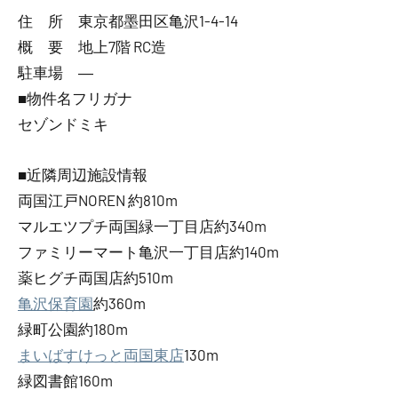
住 所 東京都墨田区亀沢1-4-14
概 要 地上7階 RC造
駐車場 ―
■物件名フリガナ
セゾンドミキ
■近隣周辺施設情報
両国江戸NOREN 約810m
マルエツプチ両国緑一丁目店約340m
ファミリーマート亀沢一丁目店約140m
薬ヒグチ両国店約510m
亀沢保育園
約360m
緑町公園約180m
まいばすけっと両国東店
130m
緑図書館160m