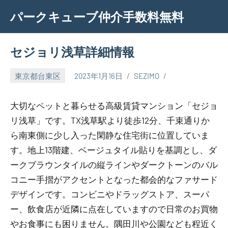
Skip
パークキューブ仲介手数料無料
to
content
セジョリ浅草詳細情報
東京都台東区
2023年1月16日
SEZIMO
大切なペットと暮らせる高級賃貸マンション「セジョ
リ浅草」です。TX浅草駅より徒歩12分、千束通りか
ら南東側に少し入った閑静な住宅街に位置していま
す。地上13階建、ベージュタイル貼りを基調とし、ダ
ークブラウンタイルの縦ラインやダークトーンのバル
コニー手摺がアクセントとなった都会的なファサード
デザインです。コンビニやドラッグストア、スーパ
ー、飲食店が近隣に点在していますので日常のお買物
やお食事にも困りません。隅田川や公園なども程近く