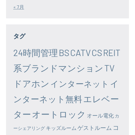
« 7月
タグ
24時間管理
BS
CATV
CS
REIT
系ブランドマンション
TV
ドアホン
イ
インターネット
エレベー
ンターネット無料
ター
オートロック
オール電化
カ
コ
ゲストルーム
キッズルーム
ーシェアリング