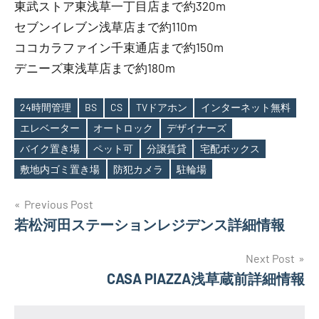
東武ストア東浅草一丁目店まで約320m
セブンイレブン浅草店まで約110m
ココカラファイン千束通店まで約150m
デニーズ東浅草店まで約180m
24時間管理
BS
CS
TVドアホン
インターネット無料
エレベーター
オートロック
デザイナーズ
Tags
バイク置き場
ペット可
分譲賃貸
宅配ボックス
敷地内ゴミ置き場
防犯カメラ
駐輪場
投
Previous Post
若松河田ステーションレジデンス詳細情報
稿
ナ
Next Post
CASA PIAZZA浅草蔵前詳細情報
ビ
ゲ