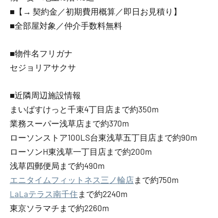
■【→ 契約金／初期費用概算／即日お見積り】
■全部屋対象／仲介手数料無料
■物件名フリガナ
セジョリアサクサ
■近隣周辺施設情報
まいばすけっと千束4丁目店まで約350m
業務スーパー浅草店まで約370m
ローソンストア100LS台東浅草五丁目店まで約90m
ローソンH東浅草一丁目店まで約200m
浅草四郵便局まで約490m
エニタイムフィットネス三ノ輪店
まで約750m
LaLaテラス南千住
まで約2240m
東京ソラマチまで約2260m