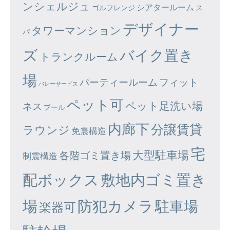
ンシェルジュ
シアタールーム
ゴルフレンジ
ス
デザイナー
タワーマンション
パ
ズ
バイク置き
トランクルーム
場
パーティールーム
フィット
バレーサービス
ペット可
ペット足洗い場
ネス
プール
内廊下
分譲賃貸
ラウンジ
免震構造
宅
大型駐車場
各階ゴミ置き場
制震構造
配ボックス
敷地内ゴミ置き
場
防犯カメラ
駐車場
楽器可