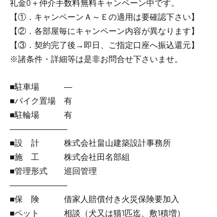
礼金0
＋
仲介手数料無料
キャンペーン中です。
【①．キャンペーンＡ～Ｅの適用は要確認下さい】
【②．各部屋毎にキャンペーン内容が異なります】
【③．契約完了後→即日、ご指定口座へ振込還元】
※諸条件・詳細等は是非お問合せ下さいませ。
■駐車場 ―
■バイク置場 有
■駐輪場 有
―――――――
■設 計 株式会社畠山建築設計事務所
■施 工 株式会社田名部組
■管理形式 巡回管理
―――――――
■保 険 借家人賠償付き火災保険要加入
■ペット 相談（犬又は猫1匹迄、敷1積増）