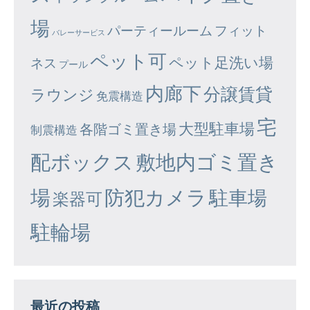
場
パーティールーム
フィット
バレーサービス
ペット可
ペット足洗い場
ネス
プール
内廊下
分譲賃貸
ラウンジ
免震構造
宅
大型駐車場
各階ゴミ置き場
制震構造
配ボックス
敷地内ゴミ置き
場
防犯カメラ
駐車場
楽器可
駐輪場
最近の投稿