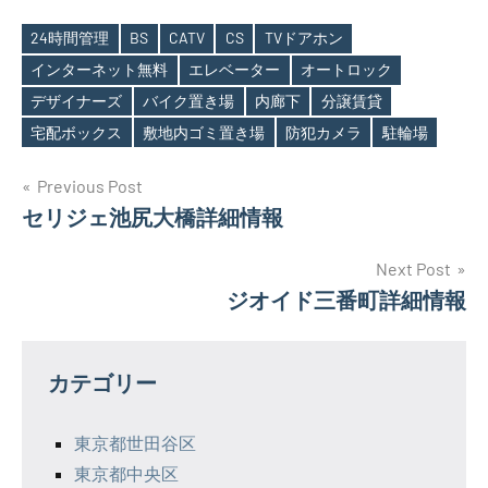
24時間管理
BS
CATV
CS
TVドアホン
インターネット無料
エレベーター
オートロック
Tags
デザイナーズ
バイク置き場
内廊下
分譲賃貸
宅配ボックス
敷地内ゴミ置き場
防犯カメラ
駐輪場
投
Previous Post
セリジェ池尻大橋詳細情報
稿
ナ
Next Post
ジオイド三番町詳細情報
ビ
ゲ
カテゴリー
ー
シ
東京都世田谷区
東京都中央区