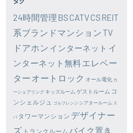
タグ
24時間管理
BS
CATV
CS
REIT
系ブランドマンション
TV
ドアホン
イ
インターネット
エレベー
ンターネット無料
ター
オートロック
オール電化
カ
コ
ゲストルーム
キッズルーム
ーシェアリング
ンシェルジュ
シアタールーム
ゴルフレンジ
ス
デザイナー
タワーマンション
パ
ズ
バイク置き
トランクルーム