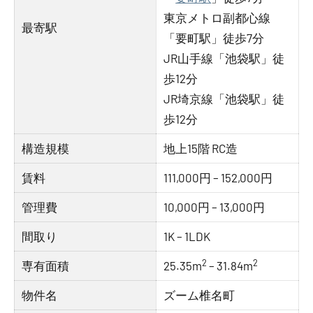
東京メトロ副都心線
最寄駅
「要町駅」徒歩7分
JR山手線「池袋駅」徒
歩12分
JR埼京線「池袋駅」徒
歩12分
構造規模
地上15階 RC造
賃料
111,000円 – 152,000円
管理費
10,000円 – 13,000円
間取り
1K – 1LDK
2
2
専有面積
25.35m
– 31.84m
物件名
ズーム椎名町