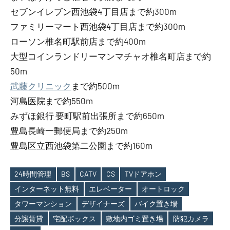
セブンイレブン西池袋4丁目店まで約300m
ファミリーマート西池袋4丁目店まで約300m
ローソン椎名町駅前店まで約400m
大型コインランドリーマンマチャオ椎名町店まで約
50m
武藤クリニック
まで約500m
河島医院まで約550m
みずほ銀行 要町駅前出張所まで約650m
豊島長崎一郵便局まで約250m
豊島区立西池袋第二公園まで約160m
24時間管理
BS
CATV
CS
TVドアホン
インターネット無料
エレベーター
オートロック
タワーマンション
デザイナーズ
バイク置き場
Tags
分譲賃貸
宅配ボックス
敷地内ゴミ置き場
防犯カメラ