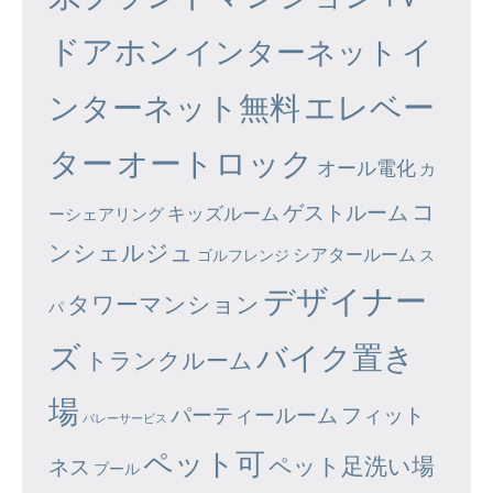
ドアホン
イ
インターネット
エレベー
ンターネット無料
ター
オートロック
オール電化
カ
コ
ゲストルーム
キッズルーム
ーシェアリング
ンシェルジュ
シアタールーム
ゴルフレンジ
ス
デザイナー
タワーマンション
パ
ズ
バイク置き
トランクルーム
場
パーティールーム
フィット
バレーサービス
ペット可
ペット足洗い場
ネス
プール